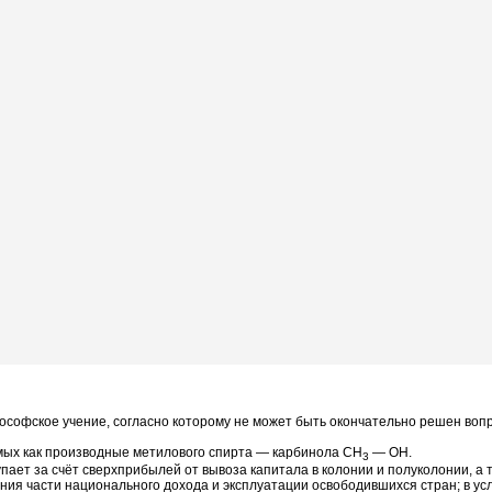
ософское учение, согласно которому не может быть окончательно решен воп
мых как производные метилового спирта — карбинола CH
— OH.
3
упает за счёт сверхприбылей от вывоза капитала в колонии и полуколонии, а
ия части национального дохода и эксплуатации освободившихся стран; в усл