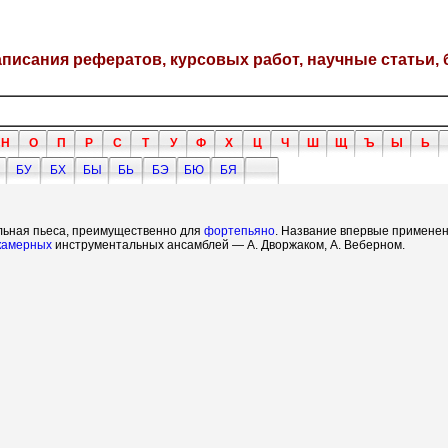
написания рефератов, курсовых работ, научные статьи, 
Н
О
П
Р
С
Т
У
Ф
Х
Ц
Ч
Ш
Щ
Ъ
Ы
Ь
БУ
БХ
БЫ
БЬ
БЭ
БЮ
БЯ
льная пьеса, преимущественно для
фортепьяно
. Название впервые применен
камерных
инструментальных ансамблей — А. Дворжаком, А. Веберном.