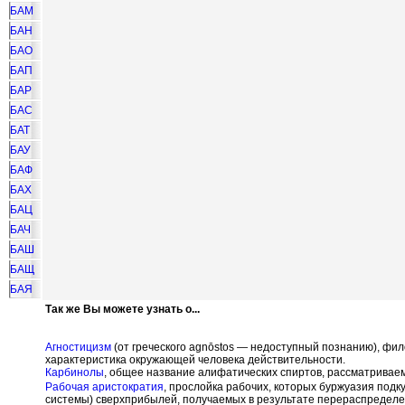
БАМ
БАН
БАО
БАП
БАР
БАС
БАТ
БАУ
БАФ
БАХ
БАЦ
БАЧ
БАШ
БАЩ
БАЯ
Так же Вы можете узнать о...
Агностицизм
(от греческого agn
ō
stos — недоступный познанию), фил
характеристика окружающей человека действительности.
Карбинолы
, общее название алифатических спиртов, рассматривае
Рабочая аристократия
, прослойка рабочих, которых буржуазия подк
системы) сверхприбылей, получаемых в результате перераспределен