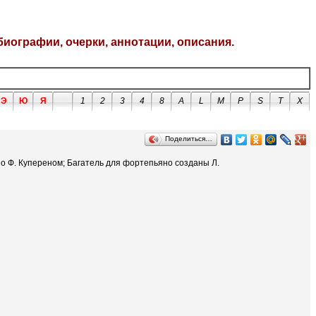
биографии, очерки, аннотации, описания.
Э
Ю
Я
1
2
3
4
8
A
L
M
P
S
T
X
Поделиться…
о Ф. Купереном; Багатель для фортепьяно созданы Л.