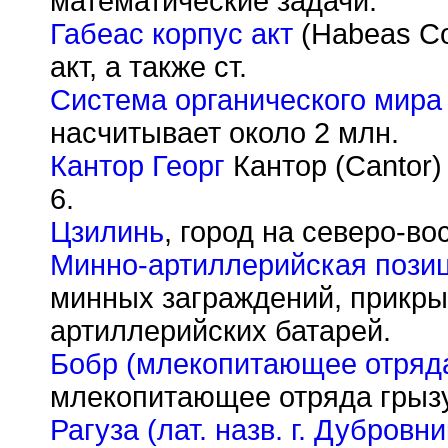
математические задачи.
Габеас корпус акт
(Habeas Co
акт, а также ст.
Система органического мира
насчитывает около 2 млн.
Кантор Георг
Кантор (Cantor) 
6.
Цзилинь
, город на северо-во
Минно-артиллерийская пози
минных заграждений, прикр
артиллерийских батарей.
Бобр (млекопитающее отряда
млекопитающее отряда грыз
Рагуза (лат. назв. г. Дубровни