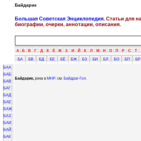
Байдарик
Большая Советская Энциклопедия
. Статьи для 
биографии, очерки, аннотации, описания.
А
Б
В
Г
Д
Е
Ё
Ж
З
И
Й
К
Л
М
Н
О
П
Р
С
Т
БА
БВ
БД
БЕ
БЁ
БЖ
БЗ
БИ
БЛ
БО
БП
БР
БАА
БАБ
Байдарик,
река в
МНР
; см.
Байдраг-Гол
.
БАВ
БАГ
БАД
БАЕ
БАЖ
БАЗ
БАИ
БАЙ
БАК