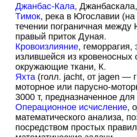
Джанбас-Кала
, Джанбаскала,
Тимок
, река в Югославии (н
течении пограничная между 
правый приток Дуная.
Кровоизлияние
, геморрагия,
излившейся из кровеносных с
окружающие ткани, К.
Яхта
(голл. jacht, от jagen —
моторное или парусно-мото
3000 т, предназначенное для 
Операционное исчисление
, 
математического анализа, п
посредством простых прави