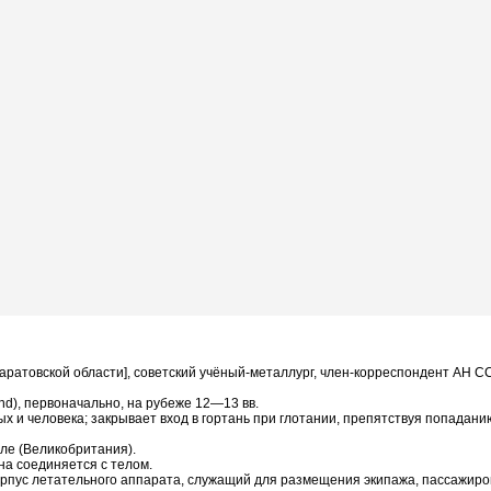
 Саратовской области], советский учёный-металлург, член-корреспондент АН С
land), первоначально, на рубеже 12—13 вв.
ых и человека; закрывает вход в гортань при глотании, препятствуя попадани
сле (Великобритания).
на соединяется с телом.
корпус летательного аппарата, служащий для размещения экипажа, пассажиро