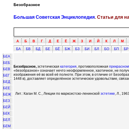
Безобразное
Большая Советская Энциклопедия
. Статьи для 
А
Б
В
Г
Д
Е
Ё
Ж
З
И
Й
К
Л
М
БА
БВ
БД
БЕ
БЁ
БЖ
БЗ
БИ
БЛ
БО
БП
БР
БЕА
БЕБ
Безобразное,
эстетическая
категория
, противоположная
прекрасном
БЕВ
«безобразное» означает нечто неоформленное, хаотичное, не полу
изображения её во всей её полноте. При этом, в отличие от Безобра
БЕГ
1448 в), доставляет определённое эстетическое удовольствие, связ
БЕД
БЕЕ
Лит.: Каган М. С., Лекции по марксистско-ленинской
эстетике
, Л., 19
БЕЖ
БЕЗ
БЕЙ
БЕК
БЕЛ
БЕМ