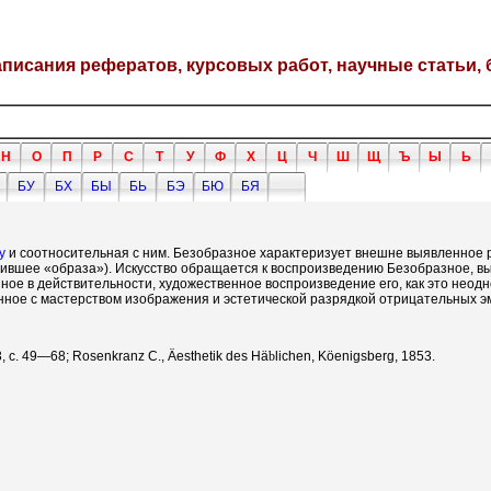
написания рефератов, курсовых работ, научные статьи, 
Н
О
П
Р
С
Т
У
Ф
Х
Ц
Ч
Ш
Щ
Ъ
Ы
Ь
БУ
БХ
БЫ
БЬ
БЭ
БЮ
БЯ
у
и соотносительная с ним. Безобразное характеризует внешне выявленное 
чившее «образа»). Искусство обращается к воспроизведению Безобразное,
зное в действительности, художественное воспроизведение его, как это неодн
анное с мастерством изображения и эстетической разрядкой отрицательных э
63, с. 49—68; Rosenkranz С.,
Ä
esthetik des H
ä
b
lichen, K
ö
enigsberg, 1853.