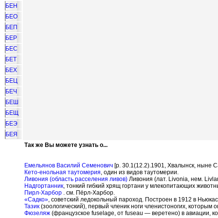
БЕН
БЕО
БЕП
БЕР
БЕС
БЕТ
БЕХ
БЕЦ
БЕЧ
БЕШ
БЕЩ
БЕЭ
БЕЯ
Так же Вы можете узнать о...
Емельянов Василий Семенович
[р. 30.1(12.2).1901, Хвалынск, ныне
Кето-енольная таутомерия
, один из видов таутомерии.
Ливония (область расселения ливов)
Ливония (лат. Livonia, нем. Liv
Надгортанник
, тонкий гибкий хрящ гортани у млекопитающих животн
Пирл-Харбор
. см. Пёрл-Харбор.
«Садко»
, советский ледокольный пароход. Построен в 1912 в Ньюка
Тазик
(зоологический), первый членик ноги членистоногих, которым о
Фюзеляж
(французское fuselage, от fuseau — веретено) в авиации, 