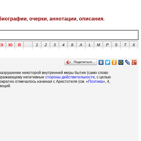
биографии, очерки, аннотации, описания.
Э
Ю
Я
1
2
3
4
8
A
L
M
P
S
T
X
Поделиться…
разрушение некоторой внутренней меры бытия (само слово
 выражающему негативные
стороны
действительности
, с целью
ократно отмечалось начиная с Аристотеля (см. «
Поэтика
», 4,
моций.