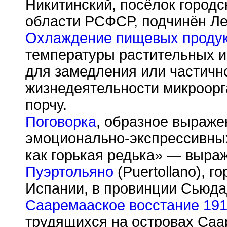
Никитинский, посёлок городс
области РСФСР, подчинён Ле
Охлаждение пищевых проду
температуры растительных и
для замедления или частичн
жизнедеятельности микроор
порчу.
Поговорка
, образное выраже
эмоционально-экспрессивных
как горькая редька» — выра
Пуэртольяно
(Puertollano), г
Испании, в провинции Сьюда
Сааремааское восстание 19
трудящихся на островах Саа