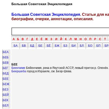
Большая Советская Энциклопедия
Большая Советская Энциклопедия
. Статьи для 
биографии, очерки, аннотации, описания.
А
Б
В
Г
Д
Е
Ё
Ж
З
И
Й
К
Л
М
Н
О
П
Р
С
Т
БА
БВ
БД
БЕ
БЁ
БЖ
БЗ
БИ
БЛ
БО
БП
БР
БЕА
БЕБ
БЕВ
БЕЕ
Беенчиме
Бяйенчимя, река в Якутской АССР, левый приток р. Оленёк.
БЕГ
Беершеба
город в Израиле, см. Беэр-Шева.
БЕД
БЕЕ
БЕЖ
БЕЗ
БЕЙ
БЕК
БЕЛ