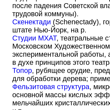
после падения Советской вл
трудовой коммуны).
Скенектади
(Schenectady), г
штате Нью-Йорк, на р.
Студии МХАТ
, театральные с
Московском Художественном
экспериментальной работы, а
в духе принципов этого театр
Топор
, рубящее орудие, пре
для обработки дерева; приме
Фельзитовая структура
, мик
основной массы кислых эффу
мельчайших кристаллических