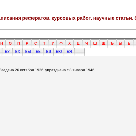
написания рефератов, курсовых работ, научные статьи, 
Н
О
П
Р
С
Т
У
Ф
Х
Ц
Ч
Ш
Щ
Ъ
Ы
Ь
БУ
БХ
БЫ
БЬ
БЭ
БЮ
БЯ
Введена 26 октября 1926; упразднена с 8 января 1946.