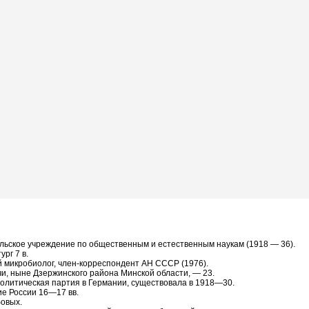
ельское учреждение по общественным и естественным наукам (1918 — 36).
рг 7 в.
ий микробиолог, член-корреспондент АН СССР (1976).
чи, ныне Дзержинского района Минской области, — 23.
 политическая партия в Германии, существовала в 1918—30.
ие России 16—17 вв.
бовых.