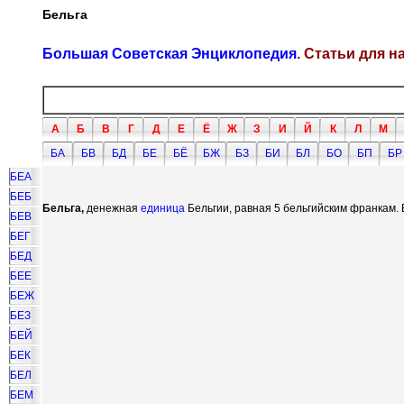
Бельга
Большая Советская Энциклопедия
. Статьи для 
А
Б
В
Г
Д
Е
Ё
Ж
З
И
Й
К
Л
М
БА
БВ
БД
БЕ
БЁ
БЖ
БЗ
БИ
БЛ
БО
БП
БР
БЕА
БЕБ
Бельга,
денежная
единица
Бельгии, равная 5 бельгийским франкам. 
БЕВ
БЕГ
БЕД
БЕЕ
БЕЖ
БЕЗ
БЕЙ
БЕК
БЕЛ
БЕМ