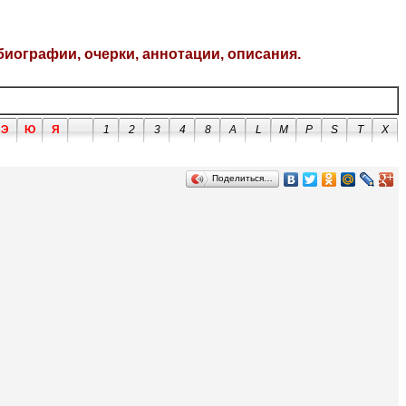
биографии, очерки, аннотации, описания.
Э
Ю
Я
1
2
3
4
8
A
L
M
P
S
T
X
Поделиться…