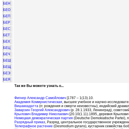
БЕН
БЕО
БЕП
БЕР
БЕС
БЕТ
БЕХ
БЕЦ
БЕЧ
БЕШ
БЕЩ
БЕЭ
БЕЯ
Так же Вы можете узнать о...
Фигнер Александр Самойлович
[1787 – 1(13).10.
Академия Коммунистическая
, высшее учебное и научно-исследоват
Вишакхадатта
(гг. рождения и смерти неизвестны), индийский драмату
Заварзин Георгий Александрович
(р. 28.1.1933, Ленинград), советск
Крылович Владимир Николаевич
[20.10(1.11).1895, деревня Крылови
Немецкая демократическая партия
(Deutsche Demokiatische Partei),
Разрядный приказ
, Разряд, центральное государственное учрежден
Телеграфное растение
(Desmodium gyrans), кустарник семейства бо