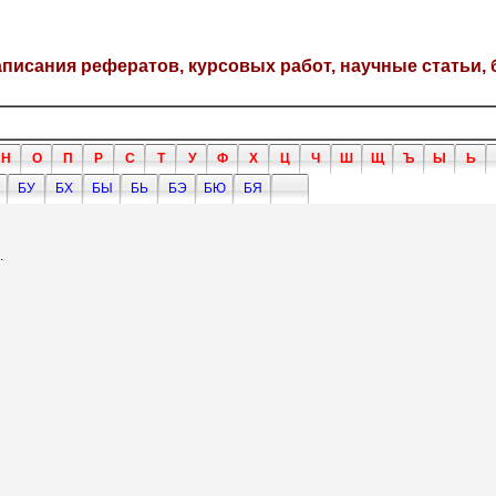
написания рефератов, курсовых работ, научные статьи, 
Н
О
П
Р
С
Т
У
Ф
Х
Ц
Ч
Ш
Щ
Ъ
Ы
Ь
БУ
БХ
БЫ
БЬ
БЭ
БЮ
БЯ
.