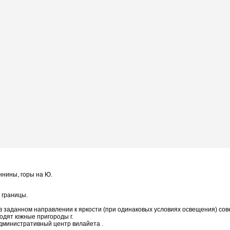
ннины, горы на Ю.
 границы.
и в заданном направлении к яркости (при одинаковых условиях освещения) со
ходят южные пригороды г.
 административный центр вилайета .