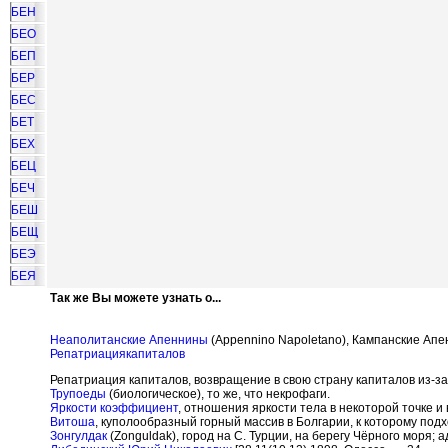
БЕН
БЕО
БЕП
БЕР
БЕС
БЕТ
БЕХ
БЕЦ
БЕЧ
БЕШ
БЕЩ
БЕЭ
БЕЯ
Так же Вы можете узнать о...
Неаполитанские Апеннины
(Appennino Napoletano), Кампанские Апе
Репатриациякапиталов
Репатриация капиталов, возвращение в свою страну капиталов из-за
Трупоеды
(биологическое), то же, что некрофаги.
Яркости коэффициент
, отношения яркости тела в некоторой точке 
Витоша
, куполообразный горный массив в Болгарии, к которому под
Зонгулдак
(Zonguldak), город на С. Турции, на берегу Чёрного моря;