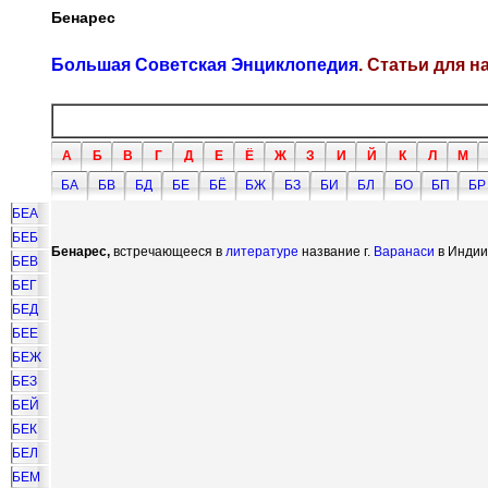
Бенарес
Большая Советская Энциклопедия
. Статьи для 
А
Б
В
Г
Д
Е
Ё
Ж
З
И
Й
К
Л
М
БА
БВ
БД
БЕ
БЁ
БЖ
БЗ
БИ
БЛ
БО
БП
БР
БЕА
БЕБ
Бенарес,
встречающееся в
литературе
название г.
Варанаси
в Индии
БЕВ
БЕГ
БЕД
БЕЕ
БЕЖ
БЕЗ
БЕЙ
БЕК
БЕЛ
БЕМ