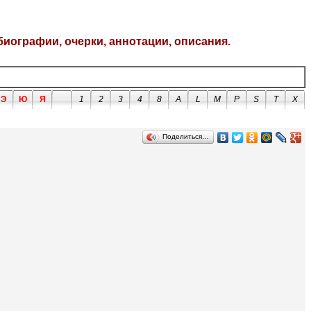
биографии, очерки, аннотации, описания.
Э
Ю
Я
1
2
3
4
8
A
L
M
P
S
T
X
Поделиться…