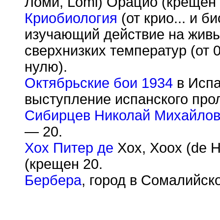
Ломи, Lomi) Орацио (крещён 
Криобиология
(от крио... и б
изучающий действие на живы
сверхнизких температур (от 
нулю).
Октябрьские бои 1934
в Испа
выступление испанского прол
Сибирцев Николай Михайло
— 20.
Хох Питер де
Хох, Хоох (de H
(крещен 20.
Бербера
, город в Сомалийск