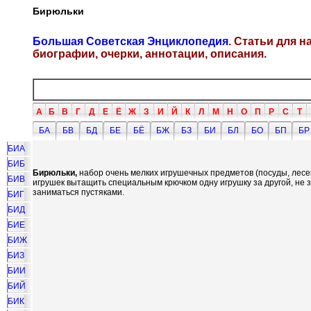
Бирюльки
Большая Советская Энциклопедия
. Статьи для 
биографии, очерки, аннотации, описания.
А
Б
В
Г
Д
Е
Ё
Ж
З
И
Й
К
Л
М
Н
О
П
Р
С
Т
БА
БВ
БД
БЕ
БЁ
БЖ
БЗ
БИ
БЛ
БО
БП
БР
БИА
БИБ
Бирюльки,
набор очень мелких игрушечных предметов (посуды, лесенок
БИВ
игрушек вытащить специальным крючком одну игрушку за другой, не 
заниматься пустяками.
БИГ
БИД
БИЕ
БИЖ
БИЗ
БИИ
БИЙ
БИК