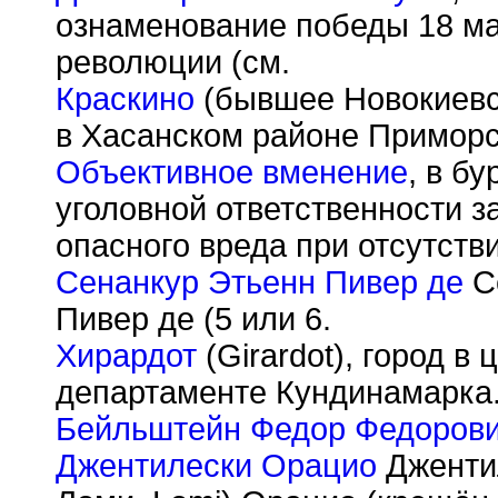
ознаменование победы 18 ма
революции (см.
Краскино
(бывшее Новокиевск
в Хасанском районе Приморс
Объективное вменение
, в б
уголовной ответственности 
опасного вреда при отсутств
Сенанкур Этьенн Пивер де
Се
Пивер де (5 или 6.
Хирардот
(Girardot), город в
департаменте Кундинамарка
Бейльштейн Федор Федоров
Джентилески Орацио
Джентил