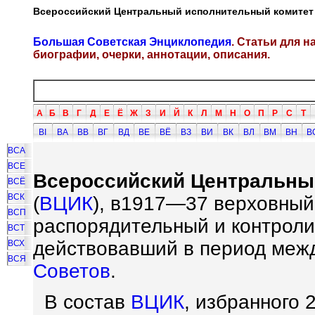
Всероссийский Центральный исполнительный комитет
Большая Советская Энциклопедия
. Статьи для 
биографии, очерки, аннотации, описания.
А
Б
В
Г
Д
Е
Ё
Ж
З
И
Й
К
Л
М
Н
О
П
Р
С
Т
ВI
ВА
ВВ
ВГ
ВД
ВЕ
ВЁ
ВЗ
ВИ
ВК
ВЛ
ВМ
ВН
В
ВСА
ВСЕ
Всероссийский Центральны
ВСЁ
ВСК
(
ВЦИК
), в1917—37 верховный
ВСП
распорядительный и контрол
ВСТ
действовавший в период меж
ВСХ
ВСЯ
Советов
.
В состав
ВЦИК
, избранного