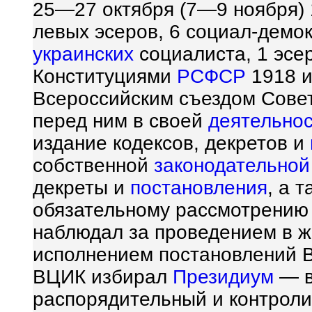
25—27 октября (7—9 ноября) 
левых эсеров, 6 социал-демо
украинских
социалиста, 1 эсер
Конституциями
РСФСР
1918 и
Всероссийским съездом Совет
перед ним в своей
деятельно
издание кодексов, декретов и
собственной
законодательной
декреты и
постановления
, а 
обязательному рассмотрению
наблюдал за проведением в ж
исполнением постановлений В
ВЦИК избирал
Президиум
— в
распорядительный и контрол