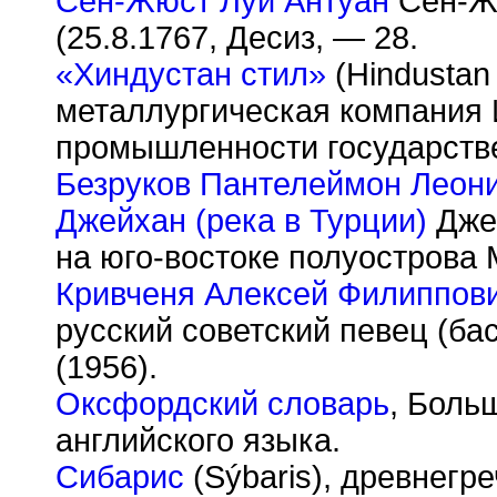
Сен-Жюст Луи Антуан
Сен-Жю
(25.8.1767, Десиз, — 28.
«Хиндустан стил»
(Hindustan 
металлургическая компания 
промышленности государстве
Безруков Пантелеймон Леон
Джейхан (река в Турции)
Джей
на юго-востоке полуострова 
Кривченя Алексей Филиппов
русский советский певец (ба
(1956).
Оксфордский словарь
, Боль
английского языка.
Сибарис
(S
ý
baris), древнегр