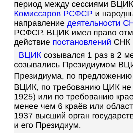
период между сессиями ВЦИ
Комиссаров
РСФСР
и народн
направление
деятельности
С
РСФСР. ВЦИК имел право отм
действие
постановлений
СНК 
ВЦИК
созывался 1 раз в 2 м
созывались Президиумом ВЦ
Президиума, по предложени
ВЦИК, по требованию ЦИК не
1925) или по требованию кра
менее чем 6 краёв или област
1937 высший орган государст
и его Президиум.