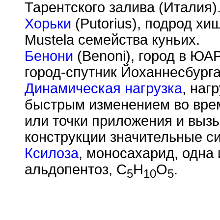
Тарентского залива (Италия)
Хорьки
(Putorius), подрод х
Mustela семейства куньих.
Бенони
(Benoni), город в ЮА
город-спутник Йоханнесбурга
Динамическая нагрузка
, наг
быстрым изменением во врем
или точки приложения и выз
конструкции значительные с
Ксилоза
, моносахарид, одна
альдопентоз, C
H
O
.
5
10
5