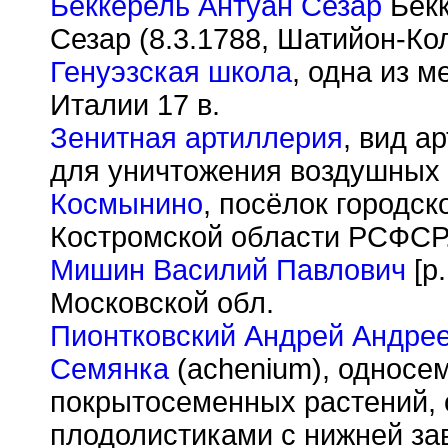
Беккерель Антуан Сезар
Бекк
Сезар (8.3.1788, Шатийон-Ко
Генуэзская школа
, одна из 
Италии 17 в.
Зенитная артиллерия
, вид а
для уничтожения воздушных 
Космынино
, посёлок городск
Костромской области РСФСР
Мишин Василий Павлович
[р.
Московской обл.
Пионтковский Андрей Андре
Семянка
(achenium), однос
покрытосеменных растений,
плодолистиками с нижней за