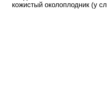
кожистый околоплодник (у с