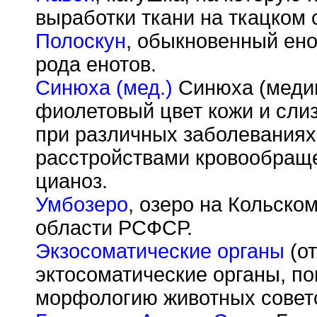
выработки ткани на ткацком 
Полоскун
, обыкновенный ен
рода енотов.
Синюха (мед.)
Синюха (медиц
фиолетовый цвет кожи и сли
при различных заболевания
расстройствами кровообраще
цианоз.
Умбозеро
, озеро на Кольско
области РСФСР.
Экзосоматические органы
(от
эктосоматические органы, по
морфологию животных советс