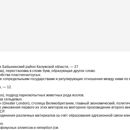
не Бабынинский район Калужской области, — 27.
а), перестановка в слове букв, образующая другое слово.
ейства пластинчатоусых.
е сопредельными государствами и регулирующие отношения между ними по в
, — 12.
us), подрод парнокопытных животных рода козлов.
тва сельдевых.
(Greater London), столица Великобритании, главный экономический, политич
го умножения первого из этих векторов на векторное произведение второго век
СР.
единения различных материалов за счёт образования адгезионной связи кле
ых.
офокусных эллипсов и гипербол (см.