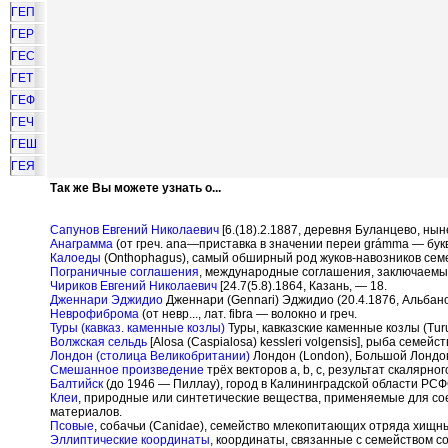
ГЕП
ГЕР
ГЕС
ГЕТ
ГЕФ
ГЕЧ
ГЕШ
ГЕЯ
Так же Вы можете узнать о...
Сапунов Евгений Николаевич
[6.(18).2.1887, деревня Буланцево, ны
Анаграмма
(от греч. ana—приставка в значении переи gr
á
mma — букв
Калоеды
(Onthophagus), самый обширный род жуков-навозников сем
Пограничные соглашения
, международные соглашения, заключаемы
Чириков Евгений Николаевич
[24.7(5.8).1864, Казань, — 18.
Дженнари Эджидио
Дженнари (Gennari) Эджидио (20.4.1876, Альбано
Неврофиброма
(от невр..., лат. fibra — волокно и греч.
Туры (кавказ. каменные козлы)
Туры, кавказские каменные козлы (Tur
Волжская сельдь
[Alosa (Caspialosa) kessleri volgensis], рыба семейс
Лондон (столица Великобритании)
Лондон (London), Большой Лондон 
Смешанное произведение
трёх векторов а, b, с, результат скалярно
Балтийск
(до 1946 — Пиллау), город в Калининградской области РСФ
Клеи
, природные или синтетические вещества, применяемые для со
материалов.
Псовые
, собачьи (Canidae), семейство млекопитающих отряда хищн
Эллиптические координаты
, координаты, связанные с семейством с