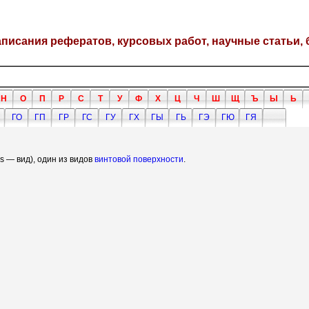
написания рефератов, курсовых работ, научные статьи, 
Н
О
П
Р
С
Т
У
Ф
Х
Ц
Ч
Ш
Щ
Ъ
Ы
Ь
ГО
ГП
ГР
ГС
ГУ
ГХ
ГЫ
ГЬ
ГЭ
ГЮ
ГЯ
os — вид), один из видов
винтовой поверхности
.