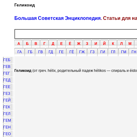
Геликоид
Большая Советская Энциклопедия
. Статьи для 
А
Б
В
Г
Д
Е
Ё
Ж
З
И
Й
К
Л
М
ГА
ГБ
ГВ
ГД
ГЕ
ГЁ
ГЖ
ГЗ
ГИ
ГЛ
ГМ
ГН
ГЕБ
ГЕВ
Геликоид
(от греч. hélix, родительный падеж hélikos — спираль и éid
ГЕГ
ГЕД
ГЕЕ
ГЕЗ
ГЕЙ
ГЕК
ГЕЛ
ГЕМ
ГЕН
ГЕО