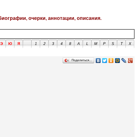
биографии, очерки, аннотации, описания.
Э
Ю
Я
1
2
3
4
8
A
L
M
P
S
T
X
Поделиться…