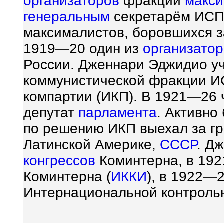
организаторов
фракции
макси
генеральным
секретарём ИСП.
максималистов, боровшихся з
1919—20 один из
организато
России. Дженнари Эджидио уч
коммунистической фракции ИС
компартии (ИКП). В 1921—26
депутат
парламента
. Активно
по решению ИКП выехал за гр
Латинской Америке,
СССР
. Д
конгрессов
Коминтерна, в 19
Коминтерна (
ИККИ
), в 1922—
Интернациональной контрол