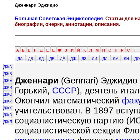
Дженнари Эджидио
Большая Советская Энциклопедия
. Статьи для 
биографии, очерки, аннотации, описания.
А
Б
В
Г
Д
Е
Ё
Ж
З
И
Й
К
Л
М
Н
О
П
Р
С
Т
ДА
ДВ
ДД
ДЕ
ДЁ
ДЖ
ДЗ
ДИ
ДЛ
ДМ
ДН
ДО
ДЖА
ДЖВ
Дженнари
(Gennari) Эджидио (
ДЖЕ
ДЖИ
Горький,
СССР
), деятель ита
ДЖО
Окончил математический
фак
ДЖУ
учительствовал. В 1897 вступ
ДЖХ
ДЖЭ
социалистическую партию (ИС
ДЖЯ
социалистической секции Фло