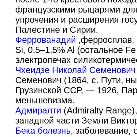
французскими рыцарями для
упрочения и расширения гос
Палестине и Сирии.
Феррованадий
,ферросплав,
Si, 0,5–1,5% Al (остальное F
электропечах силикотермиче
Чхеидзе Николай Семенович
Семенович (1864, с. Пути, н
Грузинской ССР, — 1926, Пар
меньшевизма.
Адмиралти
(Admiralty Range)
западной части Земли Виктор
Бека болезнь
, заболевание,