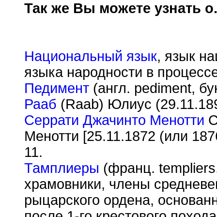
Так же Вы можете узнать о.
Национальный язык
, язык н
языка народности в процессе
Педимент
(англ. pediment, б
Рааб
(Raab) Юлиус (29.11.18
Серрати Джачинто Менотти
С
Менотти [25.11.1872 (или 18
11.
Тамплиеры
(франц. templiers
храмовники, члены средневек
рыцарского ордена, основан
после 1-го крестового похода