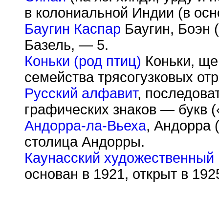
в колониальной Индии (в осн
Баугин Каспар
Баугин, Боэн (
Базель, — 5.
Коньки (род птиц)
Коньки, ще
семейства трясогузковых от
Русский алфавит
, последова
графических знаков — букв («
Андорра-ла-Вьеха
, Андорра (
столица Андорры.
Каунасский художественный
основан в 1921, открыт в 192