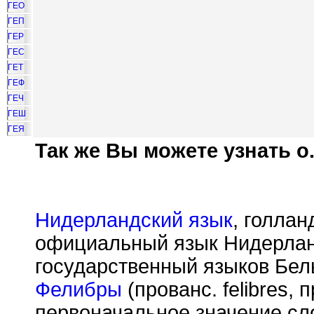
ГЕО
ГЕП
ГЕР
ГЕС
ГЕТ
ГЕФ
ГЕЧ
ГЕШ
ГЕЯ
Так же Вы можете узнать о.
Нидерландский язык
, голлан
официальный язык Нидерланд
государственный языков Бел
Фелибры
(прованс. felibres,
первоначальное значение сло