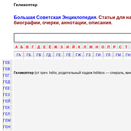
Геликоптер
Большая Советская Энциклопедия
. Статьи для 
биографии, очерки, аннотации, описания.
А
Б
В
Г
Д
Е
Ё
Ж
З
И
Й
К
Л
М
Н
О
П
Р
С
Т
ГА
ГБ
ГВ
ГД
ГЕ
ГЁ
ГЖ
ГЗ
ГИ
ГЛ
ГМ
ГН
ГЕБ
ГЕВ
Геликоптер
(от греч. hélix, родительный падеж hélikos — спираль, вин
ГЕГ
ГЕД
ГЕЕ
ГЕЗ
ГЕЙ
ГЕК
ГЕЛ
ГЕМ
ГЕН