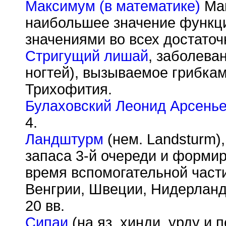
Максимум (в математике)
Мак
наибольшее значение функци
значениями во всех достаточ
Стригущий лишай
, заболеван
ногтей), вызываемое грибками
Трихофития.
Булаховский Леонид Арсень
4.
Ландштурм
(нем. Landsturm)
запаса 3-й очереди и форми
время вспомогательной части
Венгрии, Швеции, Нидерланд
20 вв.
Сипаи
(на яз. хинди, урду и 