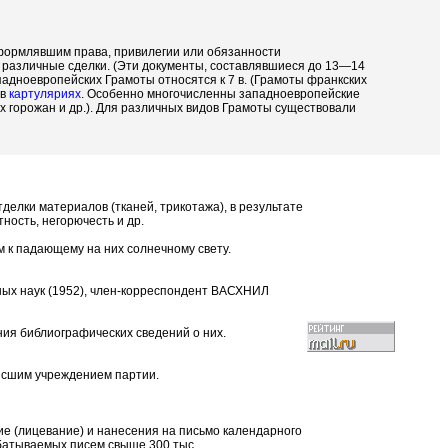
формлявшим права, привилегии или обязанности
 различные сделки. (Эти документы, составлявшиеся до 13—14
падноевропейских Грамоты относятся к 7 в. (Грамоты франкских
 в
картуляриях
. Особенно многочисленны западноевропейские
х горожан и др.). Для различных видов Грамоты существовали
елки материалов (тканей, трикотажа), в результате
ность, негорючесть и др.
м к падающему на них солнечному свету.
арных наук (1952), член-корреспондент ВАСХНИЛ
ия библиографических сведений о них.
высшим учреждением партии.
е (лицевание) и нанесения на письмо календарного
батываемых писем свыше 300 тыс.