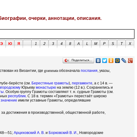
биографии, очерки, аннотации, описания.
Э
Ю
Я
1
2
3
4
8
A
L
M
P
S
T
X
Поделиться…
ствован из Византии, где
grammata
обозначала
послания
, указы,
 лубе-берёсте (см.
Берестяные грамоты
),
пергаменте
, а с 14 в. —
вгородскому
Юрьеву
монастырю
на землю (12 в.). Сохранились и
ты
. Особую группу Грамоты составляют т. н. судные Грамоты (см.
льных
республик.
С 18 в. термин «Грамоты» перестаёт широко
е
значение
имели уставные Грамоты, определявшие
за достижения в производственной, общественной работе,
1948—51;
Арциховский А. В.
и
Борковский В. И.
, Новгородские