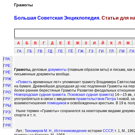
Грамоты
Большая Советская Энциклопедия
. Статьи для 
А
Б
В
Г
Д
Е
Ё
Ж
З
И
Й
К
Л
М
ГА
ГБ
ГВ
ГД
ГЕ
ГЁ
ГЖ
ГЗ
ГИ
ГЛ
ГМ
ГН
ГРА
ГРЕ
Грамоты,
деловые
документы
(главным образом акты) и письма, как 
ГРЁ
письменные документы вообще.
ГРЖ
«
Повесть
временных лет» упоминает грамоту Владимира Святослав
ГРИ
на бумаге. Древнейшая дошедшая до нас подлинная Грамоты на пе
более ранние берестяные Грамоты Развитие феодальных отношени
ГРО
Новгородская судная грамота
.
Псковская судная грамота
) 14—15 вв.
ГРУ
употребляться в связи с введением
правительством
Петра
I новой, 
взаимоотношения
помещиков
и освобожденных крестьян. В 19 в. пол
ГРЫ
Ныне термин «Грамоты» сохранился за некоторыми видами документ
ГРЭ
спорте и т. п.
ГРЮ
ГРЯ
Лит.:
Тихомиров М. Н.
,
Источниковедение
истории
СССР
, т. 1, М., 196