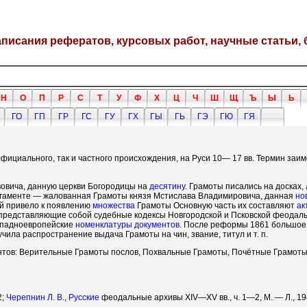
написания рефератов, курсовых работ, научные статьи, 
Н
О
П
Р
С
Т
У
Ф
Х
Ц
Ч
Ш
Щ
Ъ
Ы
Ь
ГО
ГП
ГР
ГС
ГУ
ГХ
ГЫ
ГЬ
ГЭ
ГЮ
ГЯ
официального, так и частного происхождения, на Руси 10— 17 вв. Термин заим
овича, данную церкви Богородицы на
десятину
. Грамоты писались на досках,
ргаменте — жалованная Грамоты князя Мстислава Владимировича, данная
но
й привело к появлению
множества
Грамоты Основную часть их составляют
ак
, представляющие собой судебные кодексы Новгородской и Псковской феода
западноевропейские
номенклатуры
документов
. После реформы 1861 большо
учила распространение выдача Грамоты на чин, звание, титул и т. п.
ов: Верительные Грамоты послов, Похвальные Грамоты, Почётные Грамоты 
2;
Черепнин Л. В.
,
Русские
феодальные архивы XIV—XV вв., ч. 1—2, М. — Л., 