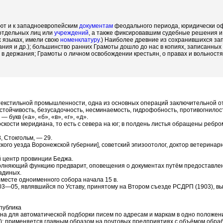
ют и к западноевропейским
документам
феодального периода, юридически о
 отдельных лиц или
учреждений
, а также фиксировавшим судебные решения и
х языках, имели свою
номенклатуру
.) Наиболее древние из сохранившихся за
я и др.); большинство ранних Грамоты дошло до нас в копиях, записанных
 в держания; Грамоты о личном освобождении крестьян, о правах и вольностя
 текстильной промышленности, одна из основных операций заключительной отд
тойчивость, безусадочность, несминаемость, гидрофобность, противогнилост
букв («а», «б», «в», «г», «д».
оскости меридиана, то есть с севера на юг; в полдень листья обращены ребро
, Стокгольм, — 29.
вского уезда Воронежской губернии], советский эпизоотолог, доктор ветерин
й центр провинции Беджа.
олняющий функцию предварит, оповещения о документах путём предоставлен
адиных.
месте одноименного собора начала 15 в.
03—05, являвшийся по Уставу, принятому на Втором съезде РСДРП (1903), 
публика
а для автоматической подборки писем по адресам и маркам в одно положени
); применяется главным образом на почтовых предприятиях с объёмом обра