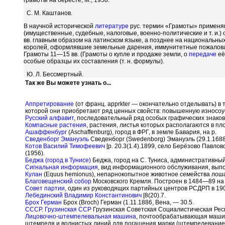
грамоты на бересте, М., 1958.
С. М. Каштанов.
В научной исторической
литературе
рус. термин «Грамоты» применя
(имущественные, судебные, налоговые, военно-политические и т. и.)
вв. главным образом на латинском языке, а позднее на национальны
королей, оформлявшие земельные дарения, иммунитетные пожаловани
Грамоты 11—15 вв. (Грамоты о купле и продаже земли, о
передаче
её
особые образцы их составления (т. н. формулы).
Ю. Л. Бессмертный.
Так же Вы можете узнать о...
Аппретирование
(от франц. apprkter — окончательно отделывать) в
которой они приобретают ряд ценных свойств: повышенную износоус
Русский алфавит
, последовательный ряд особых графических знаков — 
Компасные растения
, растения, листья которых располагаются в пл
Ашаффенбург
(Aschaffenburg), город в ФРГ, в земле Бавария, на р.
Сведенборг Эмануэль
Сведенборг (Swedenborg) Эмануэль (29.1.1688
Котов Василий Тимофеевич
[р. 20.3(1.4).1899, село Берёзово Павло
(1956).
Беджа (город в Тунисе)
Беджа, город на С. Туниса, административны
Сигнальная информация
, вид информационного обслуживания, вып
Кулан
(Equus hemionus), непарнокопытное животное семейства лош
Благовещенский собор
Московского Кремля. Построен в 1484—89 на 
Совет партии
, один из руководящих партийных центров РСДРП в 19
Лебединский Владимир Константинович
[8(20).7.
Брох Герман
Брох (Broch) Герман (1.11.1886, Вена, — 30.5.
СССР. Грузинская ССР
Грузинская Советская Социалистическая Рес
Лицовочно-штемпелевальная машина
, почтообрабатывающая машин
штемпеля и волнистых линий для погашения марки (штемпелевание