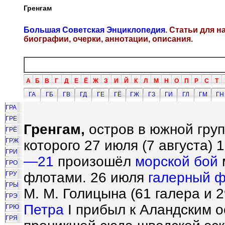
Гренгам
Большая Советская Энциклопедия
. Статьи для 
биографии, очерки, аннотации, описания.
А
Б
В
Г
Д
Е
Ё
Ж
З
И
Й
К
Л
М
Н
О
П
Р
С
Т
ГА
ГБ
ГВ
ГД
ГЕ
ГЁ
ГЖ
ГЗ
ГИ
ГЛ
ГМ
ГН
ГРА
ГРЕ
Гренгам,
остров в южной груп
ГРЁ
ГРЖ
которого 27 июля (7 августа)
ГРИ
—21
произошёл
морской бой
ГРО
флотами. 26 июля
галерный ф
ГРУ
ГРЫ
М. М. Голицына (61 галера и 2
ГРЭ
Петра
I прибыл к Аландским 
ГРЮ
ГРЯ