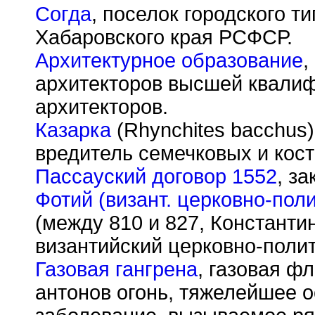
Согда
, поселок городского т
Хабаровского края РСФСР.
Архитектурное образование
,
архитекторов высшей квалиф
архитекторов.
Казарка
(Rhynchites bacchus)
вредитель семечковых и кост
Пассауский договор 1552
, з
Фотий (визант. церковно-поли
(между 810 и 827, Константин
византийский церковно-полит
Газовая гангрена
, газовая ф
антонов огонь, тяжелейшее 