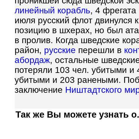
проникшей сюда шведской эс
линейный корабль
, 4 фрегата
июля русский флот двинулся к
позицию в шхерах, но был ат
в пролив. Когда шведские кор
район,
русские
перешли в
кон
абордаж
, остальные шведски
потеряли 103 чел. убитыми и
убитыми и 203 ранеными. Поб
заключение
Ништадтского мир
Так же Вы можете узнать о.