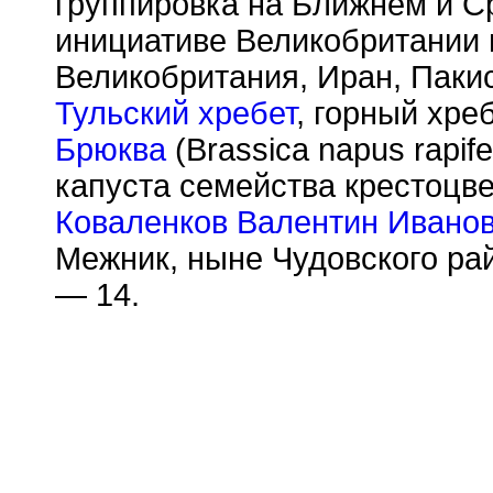
группировка на Ближнем и С
инициативе Великобритании 
Великобритания, Иран, Пакис
Тульский хребет
, горный хре
Брюква
(Brassica napus rapif
капуста семейства крестоцв
Коваленков Валентин Ивано
Межник, ныне Чудовского ра
—
14.