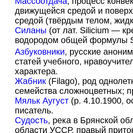
Массоотдача
, процесс конв
движущейся средой и поверх
средой (твёрдым телом, жидк
Силаны
(от лат. Silicium — 
водородом общей формулы S
Азбуковники
, русские анони
статей учебного, нравоучите
характера.
Жабник
(Filago), род одноле
семейства сложноцветных; п
Мяльк Аугуст
(р. 4.10.1900, 
писатель.
Судость
, река в Брянской о
области УССР, правый приток