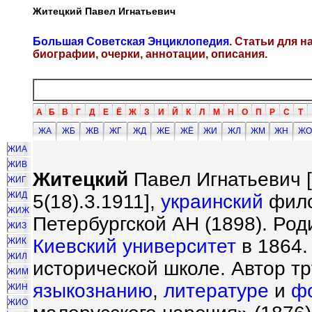
Житецкий Павел Игнатьевич
Большая Советская Энциклопедия
. Статьи для 
биографии, очерки, аннотации, описания.
А
Б
В
Г
Д
Е
Ё
Ж
З
И
Й
К
Л
М
Н
О
П
Р
С
Т
ЖА
ЖБ
ЖВ
ЖГ
ЖД
ЖЕ
ЖЁ
ЖИ
ЖЛ
ЖМ
ЖН
ЖО
ЖИА
ЖИВ
Житецкий
Павел Игнатьевич [
ЖИГ
ЖИД
5(18).3.1911],
украинский
фило
ЖИЖ
Петербургской АН (1898). Род
ЖИЗ
Киевский университет
в 1864.
ЖИК
ЖИЛ
исторической школе. Автор тр
ЖИМ
языкознанию
,
литературе
и
ф
ЖИН
ЖИО