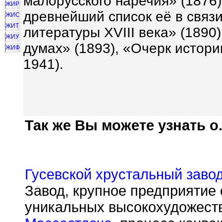
малорусского наречия» (1876)
ЖИР
древнейший список её в связ
ЖИС
ЖИТ
литературы XVIII века» (1890
ЖИУ
думах» (1893), «Очерк истории
ЖИФ
1941).
Так же Вы можете узнать о.
Гусевской хрустальный заво
Завод, крупное предприятие 
уникальных высокохудожест