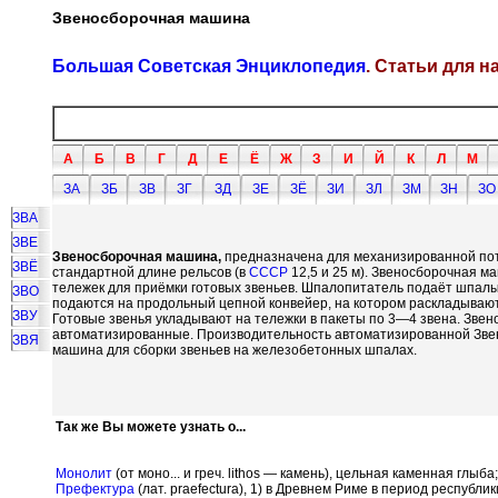
Звеносборочная машина
Большая Советская Энциклопедия
. Статьи для 
А
Б
В
Г
Д
Е
Ё
Ж
З
И
Й
К
Л
М
ЗА
ЗБ
ЗВ
ЗГ
ЗД
ЗЕ
ЗЁ
ЗИ
ЗЛ
ЗМ
ЗН
ЗО
ЗВА
ЗВЕ
Звеносборочная машина,
предназначена для механизированной пото
ЗВЁ
стандартной длине рельсов (в
СССР
12,5 и 25 м). Звеносборочная м
тележек для приёмки готовых звеньев. Шпалопитатель подаёт шпалы 
ЗВО
подаются на продольный цепной конвейер, на котором раскладывают
ЗВУ
Готовые звенья укладывают на тележки в пакеты по 3—4 звена. Зве
автоматизированные. Производительность автоматизированной Звено
ЗВЯ
машина для сборки звеньев на железобетонных шпалах.
Так же Вы можете узнать о...
Монолит
(от моно... и греч. lithos — камень), цельная каменная глы
Префектура
(лат. praefectura), 1) в Древнем Риме в период респу