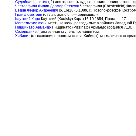
Судебная практика
, 1) деятельность судов по применению законов 
Честерфилд Филип Дормер Стенхоп
Честерфилд (Chesterfield) Фили
Бедин Фёдор Андреевич
[р. 16(28).5.1889, с. Новопокровское Костро
Гранулометрия
(от лат. granulum — зернышко и .
Каутский Карл
Каутский (Kautsky) Карл (16.10.1854, Прага, — 17.
Мегрельские козы
, местные козы, разводимые в районах Западной Г
Пиццинато Армандо
Пиццинато (Pizzinato) Армандо (родился 7.10.
Созерцание
, чувственная ступень познания (см.
Хибинит
(от названия горного массива Хибины), магматическая щел