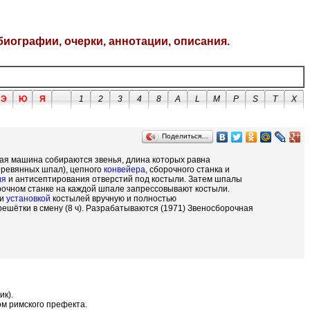
биографии, очерки, аннотации, описания.
Э
Ю
Я
1
2
3
4
8
A
L
M
P
S
T
X
Поделиться…
ая машина собираются звенья, длина которых равна
деревянных шпал), цепного
конвейера
, сборочного станка и
ия
и антисептирования отверстий под костыли. Затем шпалы
рочном станке на каждой шпале запрессовывают костыли.
 и
установкой
костылей вручную и полностью
шётки в смену (8 ч). Разрабатываются (1971) Звеносборочная
ик).
ом римского префекта.