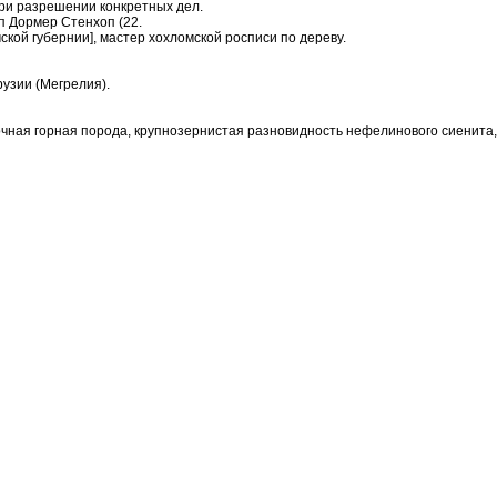
при разрешении конкретных дел.
п Дормер Стенхоп (22.
мской губернии], мастер хохломской росписи по дереву.
рузии (Мегрелия).
очная горная порода, крупнозернистая разновидность нефелинового сиенита,