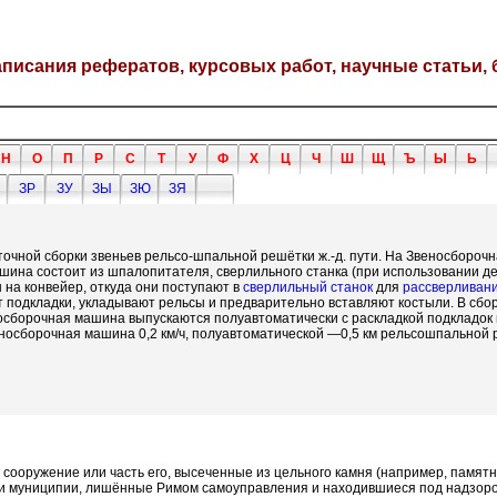
написания рефератов, курсовых работ, научные статьи, 
Н
О
П
Р
С
Т
У
Ф
Х
Ц
Ч
Ш
Щ
Ъ
Ы
Ь
ЗР
ЗУ
ЗЫ
ЗЮ
ЗЯ
чной сборки звеньев рельсо-шпальной решётки ж.-д. пути. На Звеносборочн
ашина состоит из шпалопитателя, сверлильного станка (при использовании 
на конвейер, откуда они поступают в
сверлильный станок
для
рассверливан
 подкладки, укладывают рельсы и предварительно вставляют костыли. В сбо
носборочная машина выпускаются полуавтоматически с раскладкой подкладок
сборочная машина 0,2 км/ч, полуавтоматической —0,5 км рельсошпальной ре
ба; сооружение или часть его, высеченные из цельного камня (например, памятн
блики муниципии, лишённые Римом самоуправления и находившиеся под надзор