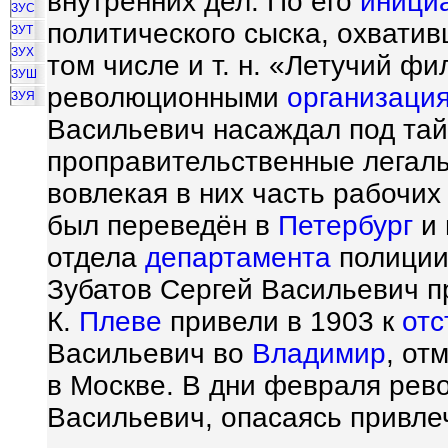
внутренних дел. По его
иници
ЗУС
политического сыска, охвати
ЗУТ
ЗУХ
том числе и т. н. «Летучий ф
ЗУШ
революционными
организаци
ЗУЯ
Васильевич насаждал под та
проправительственные легаль
вовлекая в них часть рабочих
был переведён в
Петербург
и 
отдела
департамента
полиции
Зубатов Сергей Васильевич п
К.
Плеве
привели в 1903 к
отс
Васильевич во
Владимир
, от
в Москве. В дни февраля рев
Васильевич, опасаясь привлеч