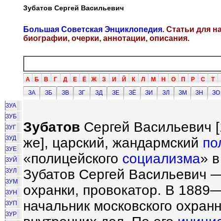
Зубатов Сергей Васильевич
Большая Советская Энциклопедия
. Статьи для 
биографии, очерки, аннотации, описания.
А
Б
В
Г
Д
Е
Ё
Ж
З
И
Й
К
Л
М
Н
О
П
Р
С
Т
ЗА
ЗБ
ЗВ
ЗГ
ЗД
ЗЕ
ЗЁ
ЗИ
ЗЛ
ЗМ
ЗН
ЗО
ЗУА
ЗУБ
Зубатов
Сергей Васильевич [1
ЗУГ
ЗУД
же], царский, жандармский
по
ЗУЕ
«полицейского
социализма
» в
ЗУЙ
Зубатов Сергей Васильевич 
ЗУЛ
ЗУМ
охранки, провокатор. В 1889
ЗУН
начальник московского охран
ЗУП
ЗУР