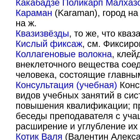
Какабадзе Поликарп Малхаз
Караман
(Karaman), город на
на ж.
Квазизвёзды
, то же, что кваз
Кислый фиксаж
, см. Фиксир
Коллагеновые волокна
, клей
внеклеточного вещества сое
человека, состоящие главным
Консультация (учебная)
Конс
видов учебных занятий в сис
повышения квалификации; пр
беседы преподавателя с уча
расширение и углубление их 
Котик Валя
(Валентин Алексан