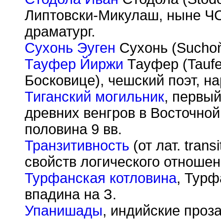
Липтовски-Микулаш, ныне ЧС
драматург.
Сухонь Эуген
Сухонь (Sucho
Тауфер Йиржи
Тауфер (Taufer
Босковице), чешский поэт, н
Тиганский могильник
, первы
древних венгров в Восточной
половина 9 вв.
Транзитивность
(от лат. tran
свойств логического отношен
Турфанская котловина
, Турф
впадина на З.
Упанишады
, индийские проз