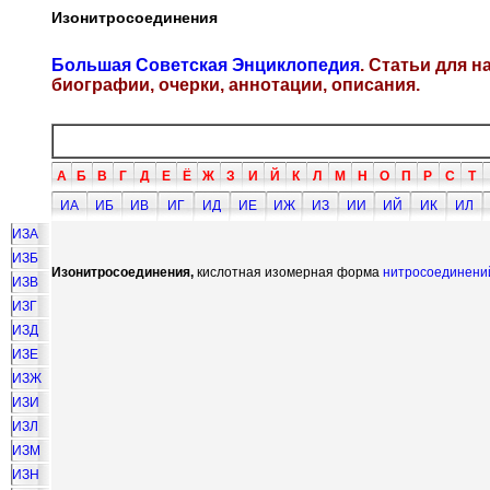
Изонитросоединения
Большая Советская Энциклопедия
. Статьи для 
биографии, очерки, аннотации, описания.
А
Б
В
Г
Д
Е
Ё
Ж
З
И
Й
К
Л
М
Н
О
П
Р
С
Т
ИА
ИБ
ИВ
ИГ
ИД
ИЕ
ИЖ
ИЗ
ИИ
ИЙ
ИК
ИЛ
ИЗА
ИЗБ
Изонитросоединения,
кислотная изомерная форма
нитросоединени
ИЗВ
ИЗГ
ИЗД
ИЗЕ
ИЗЖ
ИЗИ
ИЗЛ
ИЗМ
ИЗН