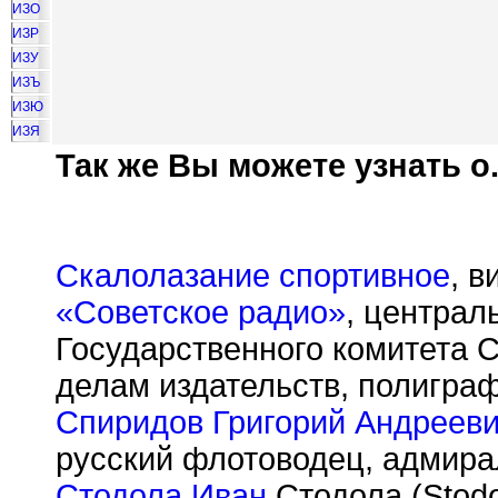
ИЗО
ИЗР
ИЗУ
ИЗЪ
ИЗЮ
ИЗЯ
Так же Вы можете узнать о.
Скалолазание спортивное
, в
«Советское радио»
, централ
Государственного комитета 
делам издательств, полиграф
Спиридов Григорий Андреев
русский флотоводец, адмирал
Стодола Иван
Стодола (Stodol