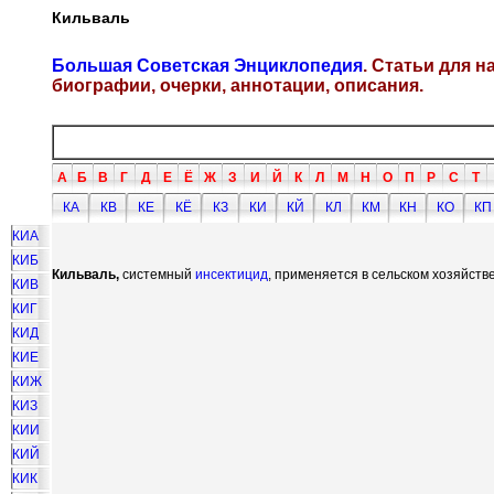
Кильваль
Большая Советская Энциклопедия
. Статьи для 
биографии, очерки, аннотации, описания.
А
Б
В
Г
Д
Е
Ё
Ж
З
И
Й
К
Л
М
Н
О
П
Р
С
Т
КА
КВ
КЕ
КЁ
КЗ
КИ
КЙ
КЛ
КМ
КН
КО
КП
КИА
КИБ
Кильваль,
системный
инсектицид
, применяется в сельском хозяйст
КИВ
КИГ
КИД
КИЕ
КИЖ
КИЗ
КИИ
КИЙ
КИК