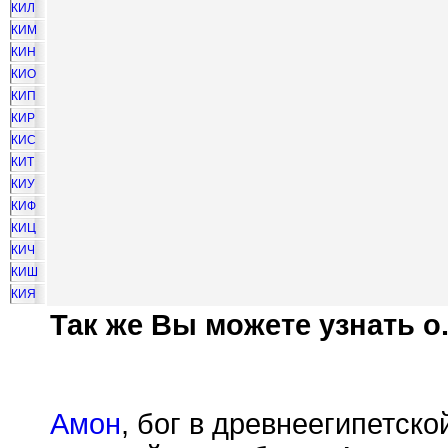
КИЛ
КИМ
КИН
КИО
КИП
КИР
КИС
КИТ
КИУ
КИФ
КИЦ
КИЧ
КИШ
КИЯ
Так же Вы можете узнать о.
Амон
, бог в древнеегипетско