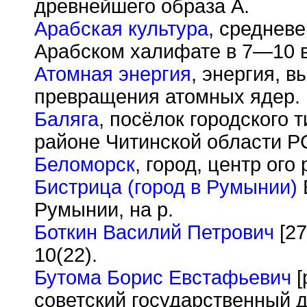
древнейшего образа А.
Арабская культура
, среднев
Арабском халифате в 7—10 в
Атомная энергия
, энергия, 
превращения атомных ядер.
Баляга
, посёлок городского 
районе Читинской области Р
Беломорск
, город, центр ог
Бистрица (город в Румынии)
Б
Румынии, на р.
Боткин Василий Петрович
[27
10(22).
Бутома Борис Евстафьевич
[
советский государственный д