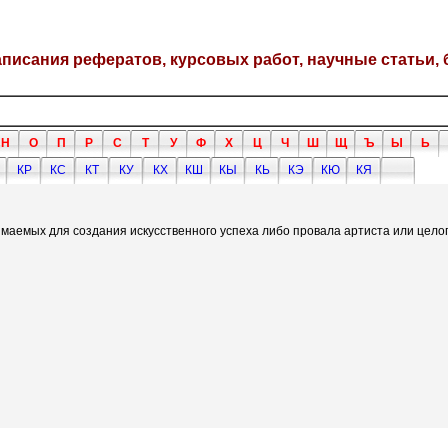
написания рефератов, курсовых работ, научные статьи, 
Н
О
П
Р
С
Т
У
Ф
Х
Ц
Ч
Ш
Щ
Ъ
Ы
Ь
КР
КС
КТ
КУ
КХ
КШ
КЫ
КЬ
КЭ
КЮ
КЯ
имаемых для создания искусственного успеха либо провала артиста или цело