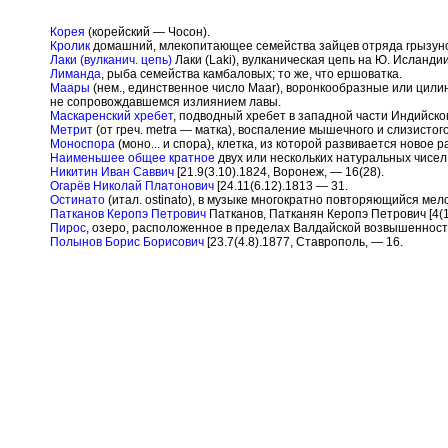
Корея
(корейский — Чосон).
Кролик
домашний, млекопитающее семейства зайцев отряда грызуно
Лаки (вулканич. цепь)
Лаки (Laki), вулканическая цепь на Ю. Исланди
Лиманда
, рыба семейства камбаловых; то же, что ершоватка.
Маары
(нем., единственное число Maar), воронкообразные или цили
не сопровождавшемся излиянием лавы.
Маскаренский хребет
, подводный хребет в западной части Индийског
Метрит
(от греч. metra — матка), воспаление мышечного и слизистого
Моноспора
(моно... и спора), клетка, из которой развивается ново
Наименьшее общее кратное
двух или нескольких натуральных чисел
Никитин Иван Саввич
[21.9(3.10).1824, Воронеж, — 16(28).
Огарёв Николай Платонович
[24.11(6.12).1813 — 31.
Остинато
(итал. ostinato), в музыке многократно повторяющийся мел
Патканов Керопэ Петрович
Патканов, Патканян Керопэ Петрович [4(1
Пирос
, озеро, расположенное в пределах Валдайской возвышенност
Полынов Борис Борисович
[23.7(4.8).1877, Ставрополь, — 16.