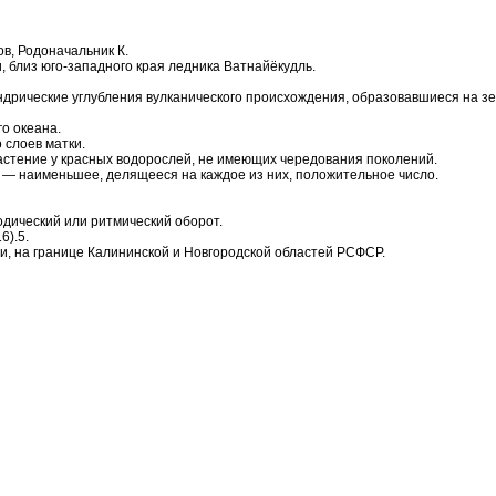
в, Родоначальник К.
и, близ юго-западного края ледника Ватнайёкудль.
ндрические углубления вулканического происхождения, образовавшиеся на з
о океана.
 слоев матки.
е растение у красных водорослей, не имеющих чередования поколений.
 — наименьшее, делящееся на каждое из них, положительное число.
одический или ритмический оборот.
6).5.
и, на границе Калининской и Новгородской областей РСФСР.