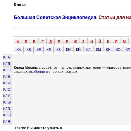
Клака
Большая Советская Энциклопедия
. Статьи для 
А
Б
В
Г
Д
Е
Ё
Ж
З
И
Й
К
Л
М
КА
КВ
КЕ
КЁ
КЗ
КИ
КЙ
КЛ
КМ
КН
КО
КП
КЛА
КЛД
Клака
(франц. claque), группа подставных зрителей — клакеров, нан
КЛЕ
странах,
особенно в
оперных театрах.
КЛЁ
КЛИ
КЛО
КЛУ
КЛЫ
КЛЭ
КЛЮ
КЛЯ
Так же Вы можете узнать о...