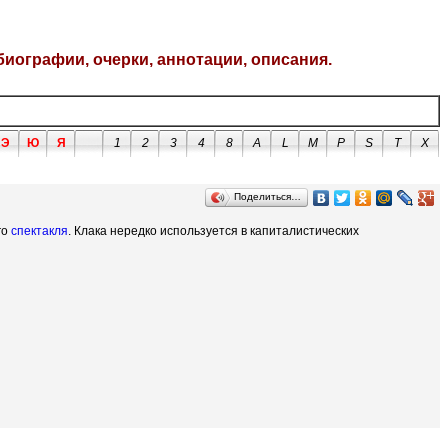
биографии, очерки, аннотации, описания.
Э
Ю
Я
1
2
3
4
8
A
L
M
P
S
T
X
Поделиться…
го
спектакля
. Клака нередко используется в капиталистических