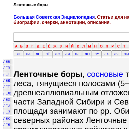
Ленточные боры
Большая Советская Энциклопедия
. Статьи для 
биографии, очерки, аннотации, описания.
А
Б
В
Г
Д
Е
Ё
Ж
З
И
Й
К
Л
М
Н
О
П
Р
С
Т
ЛI
ЛА
ЛЕ
ЛЁ
ЛЖ
ЛИ
ЛЛ
ЛО
ЛУ
ЛХ
ЛЧ
ЛЫ
ЛЕБ
ЛЕВ
Ленточные боры
,
сосновые
т
ЛЕГ
ЛЕД
леса, тянущиеся полосами (5
ЛЕЕ
древнеаллювиальным отложен
ЛЕЖ
части Западной Сибири и Сев
ЛЕЗ
ЛЕИ
площади занимают по рр. Оби,
ЛЕЙ
северных районах Ленточные
ЛЕК
ЛЕЛ