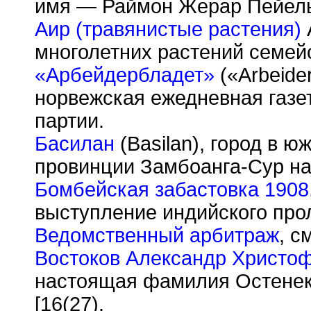
имя — Раймон Жерар Пейель 
Аир (травянистые растения)
многолетних растений семей
«Арбейдербладет»
(«Arbeide
норвежская ежедневная газе
партии.
Басилан
(Basilan), город в ю
провинции Замбоанга-Сур на 
Бомбейская забастовка 1908
выступление индийского про
Ведомственный арбитраж
, с
Востоков Александр Христо
настоящая фамилия Остенек
[16(27).