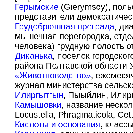
Герымские
(Gierymscy), поль
представители демократичес
Грудобрюшная преграда
, ди
мышечная перегородка, отд
человека) грудную полость о
Диканька
, посёлок городског
района Полтавской области У
«Животноводство»
, ежемеся
журнал министерства сельск
Илиргытгын
, Пыыйлин, Илирг
Камышовки
, название нескол
Locustella, Phragmaticola, Cett
Кислоты и основания
, класс