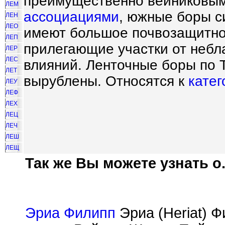
преимущественно вейниковым
ЛЕМ
ассоциациями
, южные боры с
ЛЕН
ЛЕО
имеют большое почвозащитн
ЛЕП
прилегающие участки от небл
ЛЕР
ЛЕС
влияний. Ленточные боры по Т
ЛЕТ
вырублены. Относятся к
катег
ЛЕУ
ЛЕФ
ЛЕХ
ЛЕЦ
ЛЕЧ
ЛЕШ
ЛЕЩ
Так же Вы можете узнать о.
Эриа Филипп
Эриа (Heriat) 