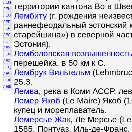
ЛЕМ
территории кантона Во в Шве
ЛЕН
Лембиту
(г. рождения неизвес
ЛЕО
ЛЕП
раннефеодальный эстонский к
ЛЕР
старейшина») в северной час
ЛЕС
ЛЕТ
Эстония).
ЛЕУ
Лемболовская возвышенност
ЛЕФ
перешейка, в 50 км к С.
ЛЕХ
ЛЕЦ
Лембрук Вильгельм
(Lehmbruck
ЛЕЧ
25.3.
ЛЕШ
ЛЕЩ
Лемва
, река в Коми АССР, ле
Лемер Якоб
(Le Maire) Якоб (
купец и мореплаватель.
Лемерсье Жак
, Ле Мерсье (Le
1585, Понтуаз, Иль-де-Франс,