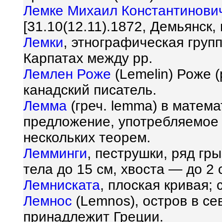
Лемке Михаил Константинови
[31.10(12.11).1872, Демьянск
Лемки
, этнографическая груп
Карпатах между pp.
Лемлен Роже
(Lemelin) Роже (
канадский писатель.
Лемма
(греч. lemma) в матема
предложение, употребляемое 
нескольких теорем.
Лемминги
, пеструшки, ряд гр
тела до 15 см, хвоста — до 2 
Лемниската
, плоская кривая; 
Лемнос
(Lemnos), остров в се
принадлежит Греции.