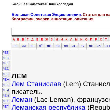
Большая Советская Энциклопедия
Большая Советская Энциклопедия
. Статьи для 
биографии, очерки, аннотации, описания.
А
Б
В
Г
Д
Е
Ё
Ж
З
И
Й
К
Л
М
Н
О
П
Р
С
Т
ЛI
ЛА
ЛЕ
ЛЁ
ЛЖ
ЛИ
ЛЛ
ЛО
ЛУ
ЛХ
ЛЧ
ЛЫ
ЛЕБ
ЛЕВ
ЛЕГ
ЛЕД
ЛЕМ
ЛЕЕ
ЛЕЖ
Лем Станислав
(Lem) Станисла
ЛЕЗ
писатель.
ЛЕИ
ЛЕЙ
Леман
(Lac Leman), французс
ЛЕК
Леманская республика
(Republ
ЛЕЛ