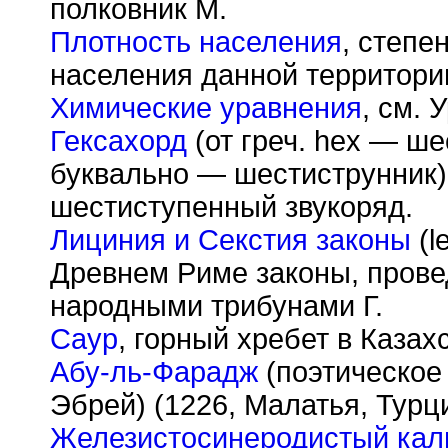
полковник М.
Плотность населения
, степе
населения данной территори
Химические уравнения
, см. 
Гексахорд
(от греч. hex — ше
буквально — шестиструнник)
шестиступенный звукоряд.
Лициния и Секстия законы
(l
Древнем Риме законы, прове
народными трибунами Г.
Саур
, горный хребет в Казах
Абу-ль-Фарадж
(поэтическое
Эбрей) (1226, Малатья, Турц
Железистосинеродистый кал