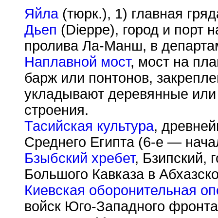
Яйла
(тюрк.), 1) главная гря
Дьеп
(Dieppe), город и порт 
пролива Ла-Манш, в департа
Наплавной мост
, мост на пл
барж или понтонов, закрепле
укладывают деревянные или
строения.
Тасийская культура
, древне
Среднего Египта (6-е — начал
Бзыбский хребет
, Бзипский,
Большого Кавказа в Абхазск
Киевская оборонительная оп
войск Юго-Западного фронта