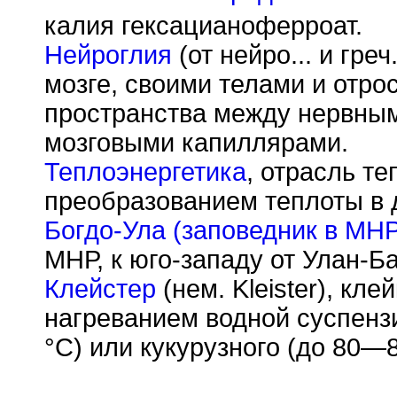
калия гексацианоферроат.
Нейроглия
(от нейро... и греч
мозге, своими телами и отр
пространства между нервны
мозговыми капиллярами.
Теплоэнергетика
, отрасль т
преобразованием теплоты в 
Богдо-Ула (заповедник в МН
МНР, к юго-западу от Улан-Ба
Клейстер
(нем. Kleister), кл
нагреванием водной суспенз
°С) или кукурузного (до 80—