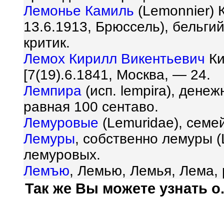
Лемонье Камиль
(Lemonnier) 
13.6.1913, Брюссель), бельги
критик.
Лемох Кирилл Викентьевич
Ки
[7(19).6.1841, Москва, — 24.
Лемпира
(исп. lempira), дене
равная 100 сентаво.
Лемуровые
(Lemuridae), семе
Лемуры
, собственно лемуры (
лемуровых.
Лемъю
, Лемью, Лемья, Лема, 
Так же Вы можете узнать о.