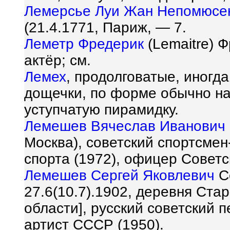
Лемерсье Луи Жан Непомюсе
(21.4.1771, Париж, — 7.
Леметр Фредерик
(Lemaitre) 
актёр; см.
Лемех
, продолговатые, иногд
дощечки, по форме обычно н
уступчатую пирамидку.
Лемешев Вячеслав Иванович
Москва), советский спортсме
спорта (1972), офицер Совет
Лемешев Сергей Яковлевич
Се
27.6(10.7).1902, деревня Ста
области], русский советский 
артист СССР (1950).