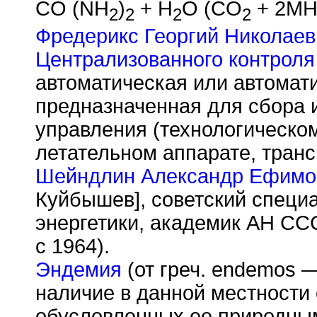
CO (NH
)
+ H
O (CO
+ 2M
2
2
2
2
Фредерикс Георгий Николаев
Централизованного контроля
автоматическая или автомат
предназначенная для сбора 
управления (технологическо
летательном аппарате, транс
Шейндлин Александр Ефимо
Куйбышев], советский специ
энергетики, академик АН СС
с 1964).
Эндемия
(от греч. endemos 
наличие в данной местности
обусловленных ее природны