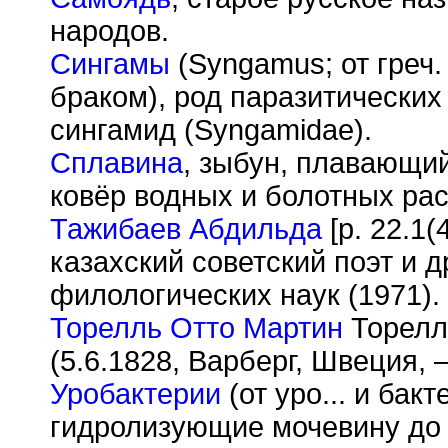
народов.
Сингамы
(Syngamus; от греч.
браком), род паразитических
сингамид (Syngamidae).
Сплавина
, зыбун, плавающи
ковёр водных и болотных рас
Тажибаев Абдильда
[р. 22.1(
казахский советский поэт и д
филологических наук (1971).
Торелль Отто Мартин
Торелль
(5.6.1828, Варберг, Швеция, 
Уробактерии
(от уро... и бакт
гидролизующие мочевину до 