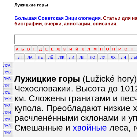
Лужицкие горы
Большая Советская Энциклопедия
. Статьи для 
биографии, очерки, аннотации, описания.
А
Б
В
Г
Д
Е
Ё
Ж
З
И
Й
К
Л
М
Н
О
П
Р
С
Т
ЛI
ЛА
ЛЕ
ЛЁ
ЛЖ
ЛИ
ЛЛ
ЛО
ЛУ
ЛХ
ЛЧ
ЛЫ
ЛУА
ЛУБ
Лужицкие горы
(Lu
ž
ick
é
hory)
ЛУВ
ЛУГ
Чехословакии. Высота до 1012
ЛУД
км. Сложены гранитами и пес
ЛУЖ
купола. Преобладают низкие х
ЛУЗ
ЛУИ
расчленёнными склонами и 
ЛУК
Смешанные и
хвойные
леса, г
ЛУЛ
ЛУМ