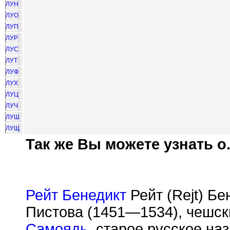
ЛУН
ЛУО
ЛУП
ЛУР
ЛУС
ЛУТ
ЛУФ
ЛУХ
ЛУЦ
ЛУЧ
ЛУШ
ЛУЩ
Так же Вы можете узнать о.
Рейт Бенедикт
Рейт (Rejt) Бе
Пистова (1451—1534), чешск
Самоядь
, старое русское н