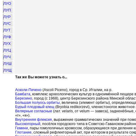
ЛУО
ЛУП
ЛУР
ЛУС
ЛУТ
ЛУФ
ЛУХ
ЛУЦ
ЛУЧ
ЛУШ
ЛУЩ
Так же Вы можете узнать о...
Асколи-Пичено
(Ascoli Piceno), город в Ср. Италии, на р.
Бамбата
, комплекс археологических культур в одноимённой пещере 
Березино
, город (с 1968), центр Березинского района Минской облас
Большая полуось орбиты
, величина (элемент орбиты), определяющ
Бурый плодовый клещ
(Bryobia redikorzevi), членистоногое животно
Велярные согласные
(лат. velaris, от velum — завеса), задненёбные
«г», «к»).
Внутренняя флексия
, выражение грамматических значений при пом
Высокогорный
, посёлок городского типа в Советско-Гаванском райо
Гемини
, пары гомологичных хромосом, образующиеся при делении кл
Глотание
, сложный рефлекторный акт, при котором в результате со