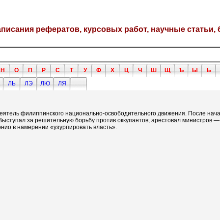
написания рефератов, курсовых работ, научные статьи, 
Н
О
П
Р
С
Т
У
Ф
Х
Ц
Ч
Ш
Щ
Ъ
Ы
Ь
ЛЬ
ЛЭ
ЛЮ
ЛЯ
 деятель филиппинского национально-освободительного движения. После нач
 Выступал за решительную борьбу против оккупантов, арестовал министров 
онио в намерении «узурпировать власть».