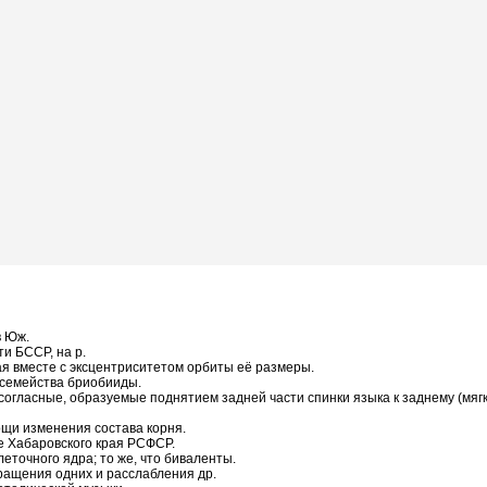
в Юж.
ти БССР, на р.
ая вместе с эксцентриситетом орбиты её размеры.
е семейства бриобииды.
, согласные, образуемые поднятием задней части спинки языка к заднему (мягк
ощи изменения состава корня.
не Хабаровского края РСФСР.
еточного ядра; то же, что биваленты.
кращения одних и расслабления др.