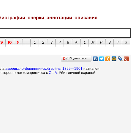
биографии, очерки, аннотации, описания.
Э
Ю
Я
1
2
3
4
8
A
L
M
P
S
T
X
Поделиться…
ала
американо-филиппинской войны 1899—1901
назначен
— сторонников компромисса с
США
. Убит личной охраной