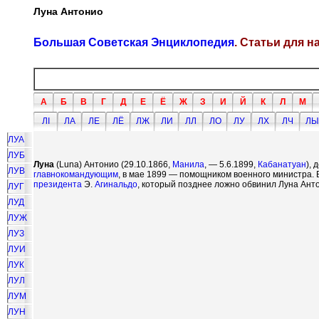
Луна Антонио
Большая Советская Энциклопедия
. Статьи для 
А
Б
В
Г
Д
Е
Ё
Ж
З
И
Й
К
Л
М
ЛI
ЛА
ЛЕ
ЛЁ
ЛЖ
ЛИ
ЛЛ
ЛО
ЛУ
ЛХ
ЛЧ
ЛЫ
ЛУА
ЛУБ
Луна
(Luna) Антонио (29.10.1866,
Манила
, — 5.6.1899,
Кабанатуан
),
ЛУВ
главнокомандующим
, в мае 1899 — помощником военного министра.
президента
Э.
Агинальдо
, который позднее ложно обвинил Луна Ант
ЛУГ
ЛУД
ЛУЖ
ЛУЗ
ЛУИ
ЛУК
ЛУЛ
ЛУМ
ЛУН