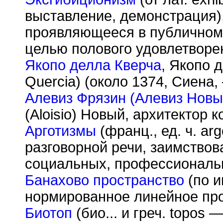
выставление, демонстрация)
проявляющееся в публичном
целью полового удовлетворе
Якопо делла Кверча
, Якопо д
Quercia) (около 1374, Сиена,
Алевиз Фрязин (Алевиз Новы
(Aloisio) Новый, архитектор 
Арготизмы
(франц., ед. ч. ar
разговорной речи, заимство
социальных, профессиональ
Банахово пространство
(по и
нормированное линейное про
Биотоп
(био... и греч. topos 