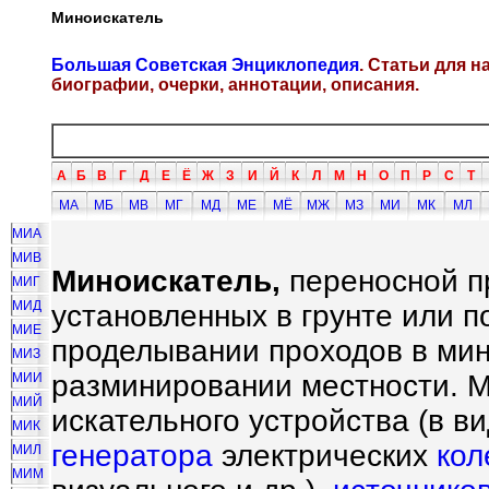
Миноискатель
Большая Советская Энциклопедия
. Статьи для 
биографии, очерки, аннотации, описания.
А
Б
В
Г
Д
Е
Ё
Ж
З
И
Й
К
Л
М
Н
О
П
Р
С
Т
МА
МБ
МВ
МГ
МД
МЕ
МЁ
МЖ
МЗ
МИ
МК
МЛ
МИА
МИВ
Миноискатель,
переносной п
МИГ
МИД
установленных в грунте или п
МИЕ
проделывании проходов в мин
МИЗ
разминировании местности. М
МИИ
МИЙ
искательного устройства (в в
МИК
генератора
электрических
кол
МИЛ
МИМ