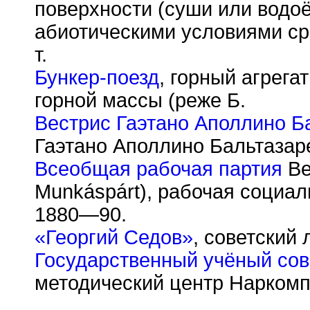
поверхности (суши или водо
абиотическими условиями ср
т.
Бункер-поезд
, горный агрега
горной массы (реже Б.
Вестрис Гаэтано Аполлино Б
Гаэтано Аполлино Бальтазаре
Всеобщая рабочая партия
Ве
Munk
á
sp
á
rt), рабочая социа
1880—90.
«Георгий Седов»
, советский
Государственный учёный сов
методический центр Нарком