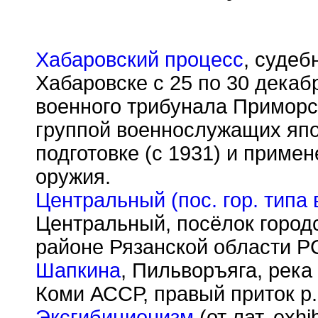
Хабаровский процесс
, судеб
Хабаровске с 25 по 30 декаб
военного трибунала Приморск
группой военнослужащих япо
подготовке (с 1931) и приме
оружия.
Центральный (пос. гор. типа 
Центральный, посёлок город
районе Рязанской области Р
Шапкина
, Пильворъяга, река
Коми АССР, правый приток р.
Эксгибиционизм
(от лат. exh