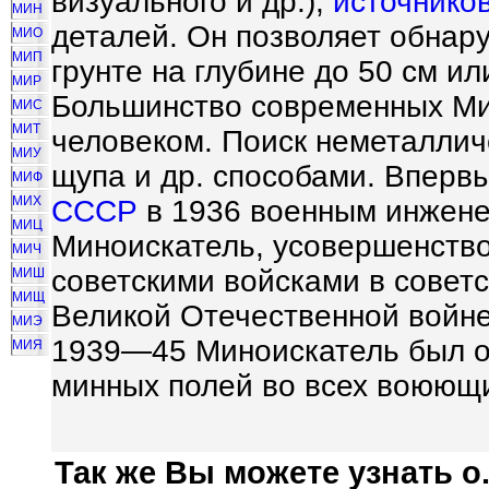
визуального и др.),
источнико
МИН
деталей. Он позволяет обнар
МИО
МИП
грунте на глубине до 50 см ил
МИР
Большинство современных Ми
МИС
МИТ
человеком. Поиск неметаллич
МИУ
щупа и др. способами. Вперв
МИФ
МИХ
СССР
в 1936 военным инжене
МИЦ
Миноискатель, усовершенство
МИЧ
советскими войсками в совет
МИШ
МИЩ
Великой Отечественной войне
МИЭ
1939—45 Миноискатель был 
МИЯ
минных полей во всех воюющ
Так же Вы можете узнать о.