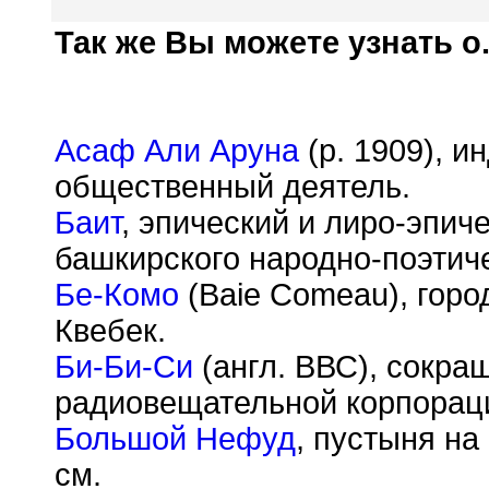
Так же Вы можете узнать о.
Асаф Али Аруна
(р. 1909), и
общественный деятель.
Баит
, эпический и лиро-эпич
башкирского народно-поэтиче
Бе-Комо
(Baie Comeau), горо
Квебек.
Би-Би-Си
(англ. ВВС), сокра
радиовещательной корпорац
Большой Нефуд
, пустыня на
см.