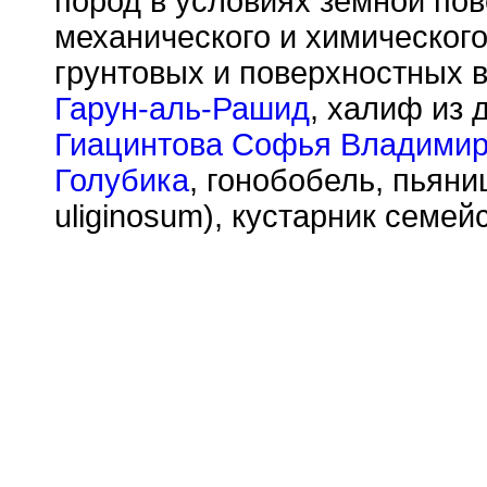
пород в условиях земной по
механического и химическог
грунтовых и поверхностных в
Гарун-аль-Рашид
, халиф из 
Гиацинтова Софья Владими
Голубика
, гонобобель, пьяни
uliginosum), кустарник семей