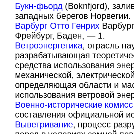
Букн-фьорд
(Boknfjord), зали
западных берегов Норвегии.
Варбург Отто Генрих
Варбург 
Фрейбург, Баден, — 1.
Ветроэнергетика
, отрасль на
разрабатывающая теоретичес
средства использования энер
механической, электрической
определяющая области и ма
использования ветровой энер
Военно-исторические комисс
составления официальной ис
Выветривание
, процесс раз