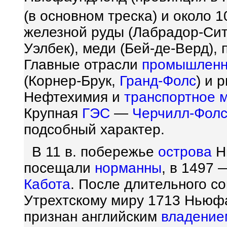
(в основном треска) и около 
железной руды (Лабрадор-Си
Уэлбек), меди (Бей-де-Верд), 
Главные отрасли
промышленн
(Корнер-Брук,
Гранд-Фолс
) и 
Нефтехимия и
транспортное 
Крупная
ГЭС
—
Черчилл-Фол
подсобный характер.
В 11 в. побережье
острова
Н
посещали
норманны
, в 1497 
Кабота
. После длительного с
Утрехтскому миру 1713 Ньюфа
признан английским
владение