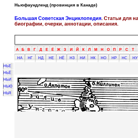
Ньюфаундленд (провинция в Канаде)
Большая Советская Энциклопедия
. Статьи для 
биографии, очерки, аннотации, описания.
А
Б
В
Г
Д
Е
Ё
Ж
З
И
Й
К
Л
М
Н
О
П
Р
С
Т
НА
НГ
НД
НЕ
НЁ
НЗ
НИ
НК
НО
НР
НС
НУ
НЬЕ
НЬЁ
НЬИ
НЬЮ
НЬЯ