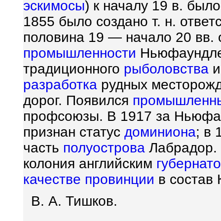
эскимосы
) к началу 19 в. был
1855 было создано т. н. отве
половина 19 — начало 20 вв.
промышленности
Ньюфаундлен
традиционного
рыболовства
и
разработка
рудных месторож
дорог. Появился
промышленн
профсоюзы. В 1917 за Ньюфау
признан статус
доминиона
; в
часть
полуострова
Лабрадор. 
колония английским
губернат
качестве
провинции
в состав 
В. А. Тишков.