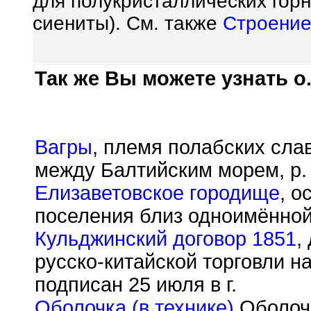
для полукристаллических гор
сиениты). См. также
Строение
Так же Вы можете узнать о.
Вагры
, племя полабских сла
между Балтийским морем, р.
Елизаветовское городище
, о
поселения близ одноимённой 
Кульджинский договор 1851
,
русско-китайской торговли н
подписан 25 июля в г.
Оболочка (в технике)
Оболочк