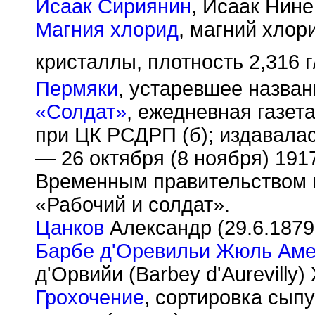
Исаак Сириянин
, Исаак Нине
Магния хлорид
, магний хлор
кристаллы, плотность 2,316 г
Пермяки
, устаревшее назван
«Солдат»
, ежедневная газет
при ЦК РСДРП (б); издавалас
— 26 октября (8 ноября) 19
Временным правительством г
«Рабочий и солдат».
Цанков
Александр (29.6.1879
Барбе д'Оревильи Жюль Ам
д'Орвийи (Barbey d'Aurevilly
Грохочение
, сортировка сып