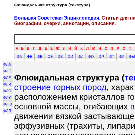
Флюидальная структура (текстура)
Большая Советская Энциклопедия
. Статьи для 
биографии, очерки, аннотации, описания.
А
Б
В
Г
Д
Е
Ё
Ж
З
И
Й
К
Л
М
Н
О
П
Р
С
Т
ФА
ФБ
ФЕ
ФЁ
ФЗ
ФИ
ФЛ
ФО
ФР
ФТ
ФУ
ФЫ
ФЛА
ФЛЕ
Флюидальная структура (
те
ФЛЁ
ФЛИ
строение горных пород
, хара
ФЛО
расположением кристаллов го
ФЛУ
основной массы, огибающих
в
ФЛЮ
ФЛЯ
движении вязкой застывающей
эффузивных (трахиты, липар