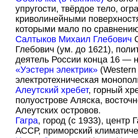
упругости, твёрдое тело, ог
криволинейными поверхност
которыми мало по сравнению
Салтыков Михаил Глебович
С
Глебович (ум. до 1621), пол
деятель России конца 16 — н
«Уэстерн электрик»
(Western 
электротехническая монопол
Алеутский хребет
, горный хр
полуострове Аляска, восточ
Алеутских островов.
Гагра
, город (с 1933), центр
АССР, приморский климатичес