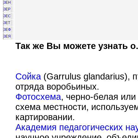
ЗЕН
ЗЕР
ЗЕС
ЗЕТ
ЗЕФ
ЗЕЯ
Так же Вы можете узнать о.
Сойка
(Garrulus glandarius),
отряда воробьиных.
Фотосхема
, черно-белая ил
схема местности, используем
картировании.
Академия педагогических н
научное учреждение, объед