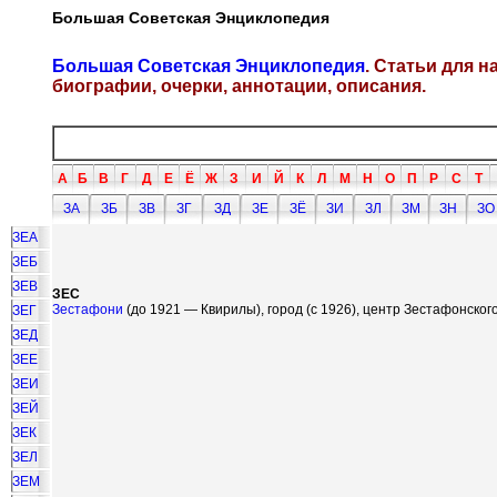
Большая Советская Энциклопедия
Большая Советская Энциклопедия
. Статьи для 
биографии, очерки, аннотации, описания.
А
Б
В
Г
Д
Е
Ё
Ж
З
И
Й
К
Л
М
Н
О
П
Р
С
Т
ЗА
ЗБ
ЗВ
ЗГ
ЗД
ЗЕ
ЗЁ
ЗИ
ЗЛ
ЗМ
ЗН
ЗО
ЗЕА
ЗЕБ
ЗЕВ
ЗЕС
Зестафони
(до 1921 — Квирилы), город (с 1926), центр Зестафонског
ЗЕГ
ЗЕД
ЗЕЕ
ЗЕИ
ЗЕЙ
ЗЕК
ЗЕЛ
ЗЕМ