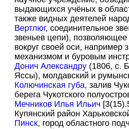
выдающихся учёных в област
также видных деятелей наро
Вертлюг
, соединительное зве
звеньев цепи), позволяющее
вокруг своей оси, например
механизмом и буровым инстр
Донич Александру
(1806, с. 
Яссы), молдавский и румынс
Колючинская губа
, залив Чук
берега Чукотского полуостро
Мечников Илья Ильич
[3(15).
Купянский район Харьковской
Пинск
, город областного под