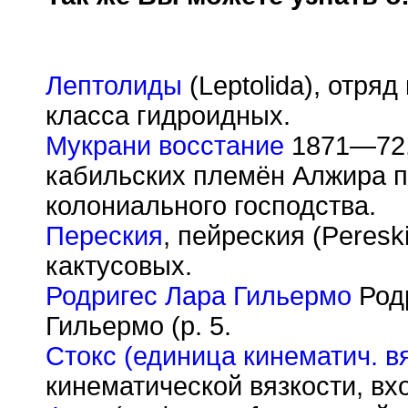
Лептолиды
(Leptolida), отря
класса гидроидных.
Мукрани восстание
1871—72,
кабильских племён Алжира п
колониального господства.
Переския
, пейреския (Peresk
кактусовых.
Родригес Лара Гильермо
Родр
Гильермо (р. 5.
Стокс (единица кинематич. в
кинематической вязкости, вх