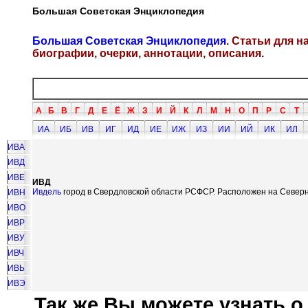
Большая Советская Энциклопедия
Большая Советская Энциклопедия
. Статьи для 
биографии, очерки, аннотации, описания.
А
Б
В
Г
Д
Е
Ё
Ж
З
И
Й
К
Л
М
Н
О
П
Р
С
Т
ИА
ИБ
ИВ
ИГ
ИД
ИЕ
ИЖ
ИЗ
ИИ
ИЙ
ИК
ИЛ
ИВА
ИВД
ИВЕ
ИВД
Ивдель
город в Свердловской области РСФСР. Расположен на Северно
ИВН
ИВО
ИВР
ИВУ
ИВЧ
ИВЬ
ИВЭ
Так же Вы можете узнать о.