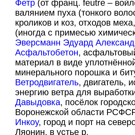
Фетр
(от франц. feutre – вой
валянием пуха (тонкого воло
кроликов и коз, отходов меха
(иногда с примесью химическ
Эверсманн Эдуард Александ
Асфальтобетон
, асфальтовы
материал в виде уплотнённой
минерального порошка и бит
Ветродвигатель
, двигатель,
энергию ветра для выработки
Давыдовка
, посёлок городск
Воронежской области РСФСР,
Инкоу
, город и порт на север
Ляонин, в устье р.