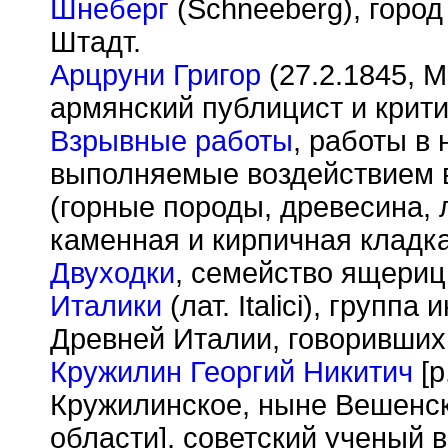
Шнеберг
(Schneeberg), город 
Штадт.
Арцруни Григор
(27.2.1845, М
армянский публицист и крит
Взрывные работы
, работы в
выполняемые воздействием 
(горные породы, древесина, 
каменная и кирпичная кладка
Двуходки
, семейство ящериц
Италики
(лат. Italici), групп
Древней Италии, говоривших
Кружилин Георгий Никитич
[р
Кружилинское, ныне Вешенск
области], советский ученый 