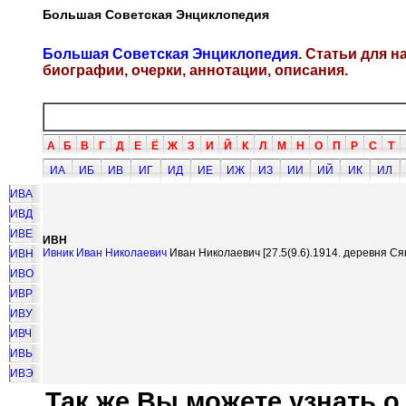
Большая Советская Энциклопедия
Большая Советская Энциклопедия
. Статьи для 
биографии, очерки, аннотации, описания.
А
Б
В
Г
Д
Е
Ё
Ж
З
И
Й
К
Л
М
Н
О
П
Р
С
Т
ИА
ИБ
ИВ
ИГ
ИД
ИЕ
ИЖ
ИЗ
ИИ
ИЙ
ИК
ИЛ
ИВА
ИВД
ИВЕ
ИВН
Ивник Иван Николаевич
Иван Николаевич [27.5(9.6).1914. деревня С
ИВН
ИВО
ИВР
ИВУ
ИВЧ
ИВЬ
ИВЭ
Так же Вы можете узнать о.