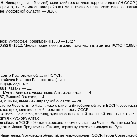
 Н. Новгород, ныне Горький], советский геолог, член-корреспондент АН СССР (
Поречно, ныне Смоленского района Смоленской области], советский военачальн
не Московской области, — 3(16).
ов) Митрофан Трофимович [1850 — 15(27).
.8(2.9).1912, Москва], советский гитарист, заслуженный артист РСФСР (1959)
, центр Ивановской области РСФСР.
 рабочих Иваново-Вознесенска (ныне г.
ощадь 23,9 тыс.
881, Казань, — 11.
с. Муюта Бийского уезда, ныне Алтайского края, — 4.
67, Вышний Волочек, — 4.
4, с. Низы, ныне Ленинградской области, — 20.
естечко Черея, ныне Чашникского района Витебской области БССР), советский
тильное предприятие лёгкой промышленности СССР.
3.1885 — 2.3.1953, Москва], один из основателей школьной гигиены в СССР.
сится к Рудному Алтаю.
ой области УССР, в 20 км от железнодорожной станции Чуднов-Волынский (на
церкви Ивана Предтечи на Опоках, первая купеческая гильдия на Руси.
 Ивантеевка Московской области), лётчик-космонавт СССР, Герой Советского 