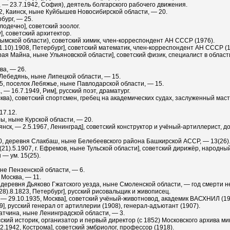
 — 23.7.1942, София), деятель болгарского рабочего движения.
2, Каинск, ныне Куйбышев Новосибирской области, — 20.
бург, — 25.
лодечно], советский зоолог.
], советский архитектор.
рымской области), советский химик, член-корреспондент АН СССР (1976).
1.10).1908, Петербург], советский математик, член-корреспондент АН СССР (1
тарая Майна, ныне Ульяновской области], советский физик, специалист в обла
ва, — 26.
 Лебедянь, ныне Липецкой области, — 15.
5, поселок Лебяжье, ныне Павлодарской области, — 15.
 — 16.7.1949, Рим], русский поэт, драматург.
ква), советский спортсмен, гребец на академических судах, заслуженный маст
17.12.
ры, ныне Курской области, — 20.
янск, — 2.5.1967, Ленинград], советский конструктор и учёный-артиллерист, д
0, деревня Слакбаш, ныне Белебеевского района Башкирской АССР, — 13(26)
(21).5.1907, г. Ефремов, ныне Тульской области], советский дирижёр, народны
— ум. 15(25).
не Пензенской области, — 6.
 Москва, — 11.
 деревня Дьяково Гжатского уезда, ныне Смоленской области, — год смерти н
8).8.1823, Петербург], русский рисовальщик и живописец.
 — 29.10.1935, Москва], советский учёный-животновод, академик ВАСХНИЛ (19
9], русский генерал от артиллерии (1908), генерал-адъютант (1907).
Гатчина, ныне Ленинградской области, — 3.
сский историк, организатор и первый директор (с 1852) Московского архива м
2.1942, Кострома], советский эмбриолог, профессор (1918).