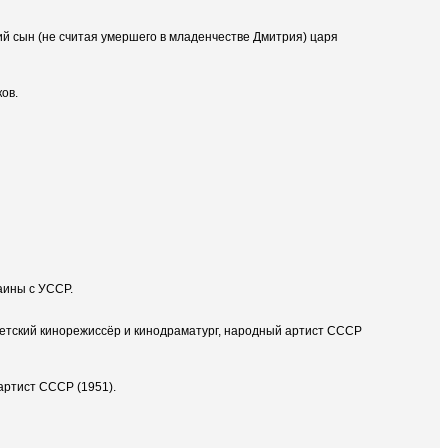
й сын (не считая умершего в младенчестве Дмитрия) царя
ов.
аины с УССР.
оветский кинорежиссёр и кинодраматург, народный артист СССР
 артист СССР (1951).