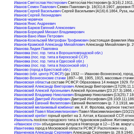
Иванов Святослав Нестерович
Святослав Нестерович [р.3(16).2.1911,
Иванов Семен Павлович
Семен Павлович [р. 18(31).8.1907, деревня 
Иванов Сергей Васильевич
Сергей Васильевич [4(16).6.1864, Руза, ны
Иванов Сергей Леонидович
Иванов червячок
Иванов Янис Андреевич
Иванов-Барков Евгений Алексеевич
Иванов-Борецкий Михаил Владимирович
Иванов-Вано Иван Петрович
Иванов-Козельский Митрофан Трофимович
(настоящая фамилия Иван
Иванов-Крамской Александр Михайлович
Александр Михайлович [р. 20
Иванова Лидия Павловна
Ивановка (пос. гор. типа в Ворошиловградской обл.)
Ивановка (пос. гор. типа в Киргизской ССР)
Ивановка (пос. гор. типа в Одесской обл.)
Ивановка (пос. гор. типа в Херсонской обл.)
Иваново (город в Брестской обл.)
Иваново (обл. центр РСФСР)
(до 1932 — Иваново-Вознесенск), город
Иваново-Вознесенские стачки
1897—98, 1905, 1915, массовые стачки
Ивановская область
в составе РСФСР. Образована 14 января 1929. Пл
Ивановский Александр Викторович
Александр Викторович [17(29).11.1
Ивановский Алексей Арсеньевич
Алексей Арсеньевич [23.2(7.3).1866, 
Ивановский Владимир Николаевич
Владимир Николаевич [13(25).7.18
Ивановский Дмитрий Иосифович
Дмитрий Иосифович [28.10(9.11).186
Ивановский Евгений Филиппович
Евгений Филиппович (р. 7.3.1918, м
Ивановский меланжевый комбинат
им. К. И. Фролова, крупное текс
Ивановский Павел Максимилианович
Павел Максимилианович [10(22).
Ивановский хребет
горный хребет на З. Алтая, в Казахской ССР, отно
Иванополь
посёлок городского типа в Чудновском районе Житомирск
«Иванское сто»
объединение купцов в Новгороде в 12—15 вв. вокруг 
Ивантеевка
город в Московской области РСФСР. Расположен на р.
Иванченков Александр Сергеевич
Александр Сергеевич (р. 28.9.1940,