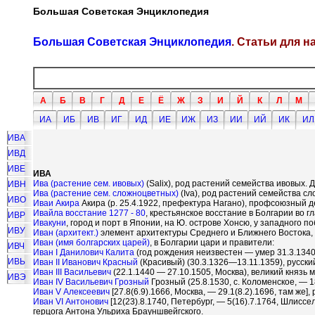
Большая Советская Энциклопедия
Большая Советская Энциклопедия
. Статьи для 
А
Б
В
Г
Д
Е
Ё
Ж
З
И
Й
К
Л
М
ИА
ИБ
ИВ
ИГ
ИД
ИЕ
ИЖ
ИЗ
ИИ
ИЙ
ИК
ИЛ
ИВА
ИВД
ИВЕ
ИВА
Ива (растение сем. ивовых)
(Salix), род растений семейства ивовых.
ИВН
Ива (растение сем. сложноцветных)
(Iva), род растений семейства сл
ИВО
Иваи Акира
Акира (р. 25.4.1922, префектура Нагано), профсоюзный 
Ивайла восстание 1277 - 80
, крестьянское восстание в Болгарии во г
ИВР
Ивакуни
, город и порт в Японии, на Ю. острове Хонсю, у западного 
ИВУ
Иван (архитект.)
элемент архитектуры Среднего и Ближнего Востока, 
Иван (имя болгарских царей)
, в Болгарии цари и правители:
ИВЧ
Иван I Данилович Калита
(год рождения неизвестен — умер 31.3.1340)
ИВЬ
Иван II Иванович Красный
(Красивый) (30.3.1326—13.11.1359), русски
Иван III Васильевич
(22.1.1440 — 27.10.1505, Москва), великий князь 
ИВЭ
Иван IV Васильевич Грозный
Грозный (25.8.1530, с. Коломенское, — 18
Иван V Алексеевич
[27.8(6.9).1666, Москва, — 29.1(8.2).1696, там же]
Иван VI Антонович
[12(23).8.1740, Петербург, — 5(16).7.1764, Шлис
герцога Антона Ульриха Брауншвейгского.