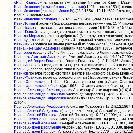
«Иван Великий»
, колокольня в Московском Кремле; см. Кремль Москов
Иван Иванович (великий князь рязанский)
(1496 — около 1534), велики
Иван Иванович (сын царя Ивана IV)
(28.3.1554—19.11.1582, Александ
Ивана IV Васильевича.
Иван Иванович Молодой
(15.2.1458—7.3.1490), сын Ивана III Василье
Иван Лютый
(Грозный) (год рождения неизвестен — умер 1574), молда
Иван Подкова
(год рождения неизвестен — умер 16.6.1578), в 1577 м
Иван Чёрный
, писец при дворе московского великого князя Ивана III, в 
Иван-да-Марья
марьянник дубравный (Melampyrum nemorosum), одно
Иван-Купала
Иван-Купало, древний народный религиозно-магический 
Иван-чай
народное название растений из рода кипрей, прежде выде
Иванайнен Карл Адамович
Иванайн Карл Адамович (1857, Петербург,
Ивангород
город (с 1954) в Кингисеппском районе Ленинградской об
Иваненко Дмитрий Дмитриевич
Дмитрий Дмитриевич [р. 16(29).7.1904
Иваницкий Генрих Романович
Генрих Романович (р. 8.11.1936, Москв
Иваничи
посёлок городского типа, центр Иваничевского района Волы
Иванищи
посёлок городского типа в Гусь-Хрустальном районе Влади
Иванков
посёлок городского типа, центр Иванковского района Киевско
Ивано-Франково
посёлок городского типа в Яворовском районе Львовс
Ивано-Франковск
(до 1962 — Станислав), город, центр Ивано-Франко
Ивано-Франковская область
(до 1962 — Станиславская область), на 
Иванов Александр Александрович
Александр Александрович [4(16).4.
Иванов Александр Андреевич
Александр Андреевич [16(28).7.1806, Пе
Иванов Александр Гаврилович
Александр Гаврилович [р. 31.7(12.8).
(1964).
Иванов Александр Федорович
Александр Федорович [12(24).12.1867, 
Иванов Алексей Андреевич
(псевдоним — Кюндэ) Алексей Андреевич [4
Иванов Алексей Петрович
Алексей Петрович [р. 9(22).9.1904, с. Чиж
Иванов Алмаз Иванович
Алмаз (Ерофей) Иванович [год рождения неи
Иванов Андрей Алексеевич
Андрей Алексеевич [30.11(13.12).1900, З
Иванов Андрей Васильевич
Андрей Васильевич [16(28).10.1888, дере
Иванов Андрей Иванович
Андрей Иванович [около 1776 — 12(24).7.18