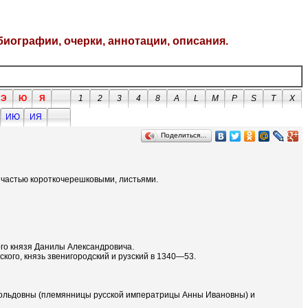
биографии, очерки, аннотации, описания.
Э
Ю
Я
1
2
3
4
8
A
L
M
P
S
T
X
ИЮ
ИЯ
Поделиться…
й частью короткочерешковыми, листьями.
кого князя Данилы Александровича.
кого, князь звенигородский и рузский в 1340—53.
еопольдовны (племянницы русской императрицы Анны Ивановны) и