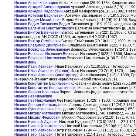
Иванов Антон Козинаров
Антон Козинаров (26.10.1884, Копривштица,
Иванов Аркадий Александрович
Аркадий Александрович [6(19).11.190
Иванов Аркадий Фёдорович
Аркадий Фёдорович [24.1(5.2).1882, Петер
Иванов Артемий Васильевич
Артемий Васильевич [р. 5(18).5.1906, Мо
Иванов Вадим Михайлович
Вадим Михайлович [р. 16(29).10.1906, Баку
Иванов Вадим Тихонович
Вадим Тихонович (р. 18.9.1937, Феодосия К
Иванов Валентин Константинович
Валентин Константинович [р. 18.9(
Иванов Виктор Евгеньевич
Виктор Евгеньевич [р. 9(22).11.1908, с. С
корреспондент АН СССР (1964), академик АН УССР (1967).
Иванов Виктор Семёнович
Виктор Семёнович [29.10(11.11).1909, Моск
Иванов Владимир Дмитриевич
Владимир Дмитриевич [9(22).7.1900, г.
Иванов Всеволод Вячеславович
Всеволод Вячеславович [12(24).2.189
Иванов Вячеслав Иванович
Вячеслав Иванович [16(28).2.1866, Москва,
Иванов Вячеслав Николаевич
Вячеслав Николаевич (р. 30.7.1938, Мос
Иванов день
Иванов Иван Иванович
Иван Иванович [30.7(11.8).1862, Петербург, — 
Иванов Илья Иванович (биолог)
Илья Иванович [20.7(1.8).1870, г. Щиг
Иванов Илья Иванович (конструктор)
Илья Иванович [1(13).8.1899, Бр
генерал-лейтенант инженерно-технической службы (1951).
Иванов Константин Васильевич
Константин Васильевич [15(27).5.189
Иванов Константин Константинович
Константин Константинович [р. 8
Иванов Ларион Иванович
Ларион Иванович [год рождения неизвестен 
Иванов Лев Иванович
Иванов Лев Николаевич
Лев Николаевич [15(28).7.1903, Городище, ны
Иванов Леонид Александрович
Леонид Александрович [12(24).2.1871,
Иванов Лука Иванович
(псевдоним Абраменков) Лука Иванович (1853,
Иванов Михаил Матвеевич
Михаил Матвеевич [1748, Новгород, — 16(2
Иванов Михаил Федорович
Михаил Федорович [20.9(2.10).1871, Ялта,
Иванов Николай Иудович
Николай Иудович [22.7(3.8).1851 — 27.1.191
Иванов Николай Николаевич
Николай Николаевич [25.10(6.11).1884, 
Иванов Петр Иванович
Петр Иванович [1794 — 30.11(12).12.1860], ру
Иванов Петр Павлович
Петр Павлович [9(21).4.1878, Петербург, — 15.