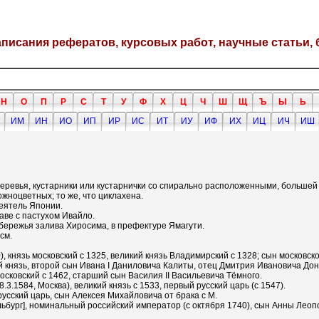
написания рефератов, курсовых работ, научные статьи, 
Н
О
П
Р
С
Т
У
Ф
Х
Ц
Ч
Ш
Щ
Ъ
Ы
Ь
ИМ
ИН
ИО
ИП
ИР
ИС
ИТ
ИУ
ИФ
ИХ
ИЦ
ИЧ
ИШ
 Деревья, кустарники или кустарнички со спирально расположенными, больше
ожноцветных; то же, что циклахена.
деятель Японии.
лаве с пастухом Ивайло.
побережья залива Хиросима, в префектуре Ямагути.
см.
, князь московский с 1325, великий князь Владимирский с 1328; сын московс
й князь, второй сын Ивана I Даниловича Калиты, отец Дмитрия Ивановича Донс
московский с 1462, старший сын Василия II Васильевича Тёмного.
.3.1584, Москва), великий князь с 1533, первый русский царь (с 1547).
, русский царь, сын Алексея Михайловича от брака с М.
сельбург], номинальный российский император (с октября 1740), сын Анны Л