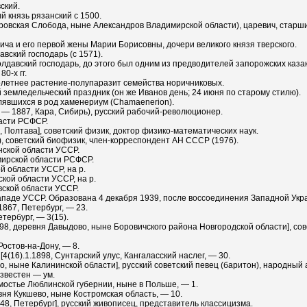
ский.
й князь рязанский с 1500.
ровская Слобода, ныне Александров Владимирской области), царевич, старши
вича и его первой жены Марии Борисовны, дочери великого князя тверского.
вский господарь (с 1571).
олдавский господарь, до этого был одним из предводителей запорожских казак
80-х гг.
летнее растение-полупаразит семейства норичниковых.
земледельческий праздник (он же Иванов день; 24 июня по старому стилю).
лявшихся в род хаменериум (Chamaenerion).
 — 1887, Кара, Сибирь), русский рабочий-революционер.
ласти РСФСР.
, Полтава], советский физик, доктор физико-математических наук.
а), советский биофизик, член-корреспондент АН СССР (1976).
нской области УССР.
мирской области РСФСР.
й области УССР, на р.
кой области УССР, на р.
вской области УССР.
западе УССР. Образована 4 декабря 1939, после воссоединения Западной Укр
1867, Петербург, — 23.
тербург, — 3(15).
1898, деревня Давыдово, ныне Боровичского района Новгородской области], с
Ростов-на-Дону, — 8.
(16).1.1898, Сунтарский улус, Кангаласский наслег, — 30.
ово, ныне Калининской области], русский советский певец (баритон), народный
звестен — ум.
амостье Люблинской губернии, ныне в Польше, — 1.
вня Кукшево, ныне Костромская область, — 10.
48, Петербург], русский живописец, представитель классицизма.