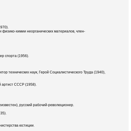
970).
сти физико-химии неорганических материалов, член-
ер спорта (1956).
октор технических наук, Герой Социалистического Труда (1940),
.
й артист СССР (1958).
еизвестен), русский рабочий-революционер.
35).
инистерства юстиции.