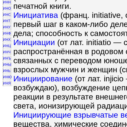
ИНН
печатной книги.
ИНО
Инициатива
(франц. initiative,
ИНС
ИНТ
первый шаг в каком-либо деле
ИНУ
дела; способность к самосто
ИНФ
ИНХ
Инициации
(от лат. initiatio 
ИНЦ
распространённая в родовом 
ИНЧ
связанных с переводом юноше
ИНЪ
ИНЫ
взрослых мужчин и женщин (с
ИНЬ
Инициирование
(от лат. injic
ИНЮ
ИНЯ
возбуждаю), возбуждение цеп
реакции в результате внешнег
света, ионизирующей радиации
Инициирующие взрывчатые в
вещества, химические соедин