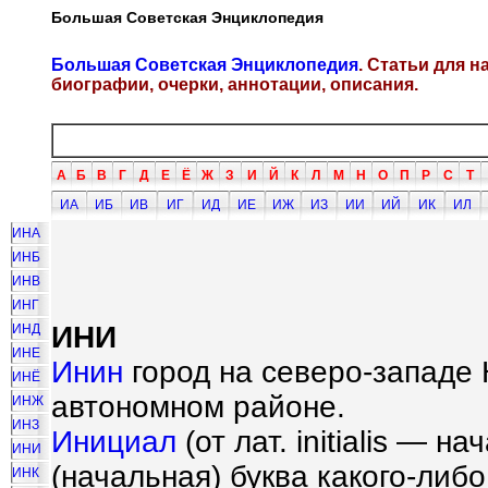
Большая Советская Энциклопедия
Большая Советская Энциклопедия
. Статьи для 
биографии, очерки, аннотации, описания.
А
Б
В
Г
Д
Е
Ё
Ж
З
И
Й
К
Л
М
Н
О
П
Р
С
Т
ИА
ИБ
ИВ
ИГ
ИД
ИЕ
ИЖ
ИЗ
ИИ
ИЙ
ИК
ИЛ
ИНА
ИНБ
ИНВ
ИНГ
ИНИ
ИНД
ИНЕ
Инин
город на северо-западе 
ИНЁ
автономном районе.
ИНЖ
ИНЗ
Инициал
(от лат. initialis — н
ИНИ
(начальная) буква какого-либо
ИНК