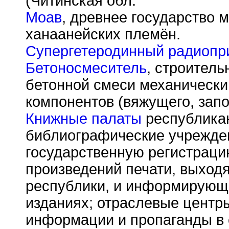
(Читинская обл.
Моав
, древнее государство 
ханаанейских племён.
Супергетеродинный радиопр
Бетоносмеситель
, строител
бетонной смеси механическ
компонентов (вяжущего, запо
Книжные палаты
республикан
библиографические учрежде
государственную регистрацию
произведений печати, выход
республики, и информирующи
изданиях; отраслевые центр
информации и пропаганды в 