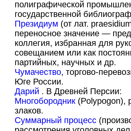
полиграфической промышленн
государственной библиограф
Президиум
(от лат. praesidi
переносное значение — предс
коллегия, избранная для рук
совещанием или как постоян
партийных, научных и др.
Чумачество
, торгово-перево
Юге России.
Дарий
. В Древней Персии:
Многобородник
(Polypogon), 
злаков.
Суммарный процесс
(произв
рассмотрения уголовных дел