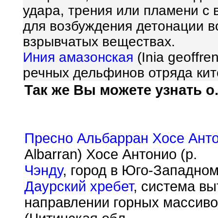
удара, трения или пламени с
для возбуждения детонации в
взрывчатых веществах.
Иния амазонская
(Inia geoffr
речных дельфинов отряда кит
Так же Вы можете узнать о.
Пресно Альбарран Хосе Ант
Albarran) Хосе Антонио (р.
Чэнду
, город в Юго-Западном
Даурский хребет
, система в
направлении горных массиво