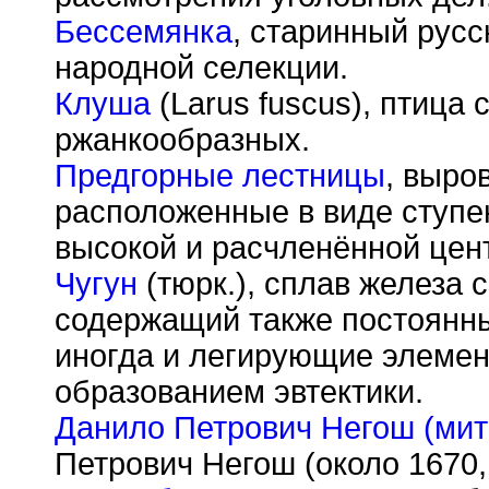
Бессемянка
, старинный русс
народной селекции.
Клуша
(Larus fuscus), птица
ржанкообразных.
Предгорные лестницы
, выро
расположенные в виде ступе
высокой и расчленённой цен
Чугун
(тюрк.), сплав железа 
содержащий также постоянные
иногда и легирующие элемен
образованием эвтектики.
Данило Петрович Негош (мит
Петрович Негош (около 1670,