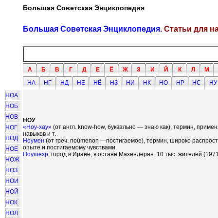
Большая Советская Энциклопедия
Большая Советская Энциклопедия
. Статьи для 
А
Б
В
Г
Д
Е
Ё
Ж
З
И
Й
К
Л
М
НА
НГ
НД
НЕ
НЁ
НЗ
НИ
НК
НО
НР
НС
НУ
НОА
НОБ
НОВ
НОУ
«Ноу-хау»
(от англ. know-how, буквально — знаю как), термин, при
НОГ
навыков и т.
НОД
Ноумен
(от греч. no
ú
menon —постигаемое), термин, широко распрост
опыте и постигаемому чувствами.
НОЕ
Ноушехр
, город в Иране, в остане Мазендеран. 10 тыс. жителей (1971
НОЖ
НОЗ
НОИ
НОЙ
НОК
НОЛ