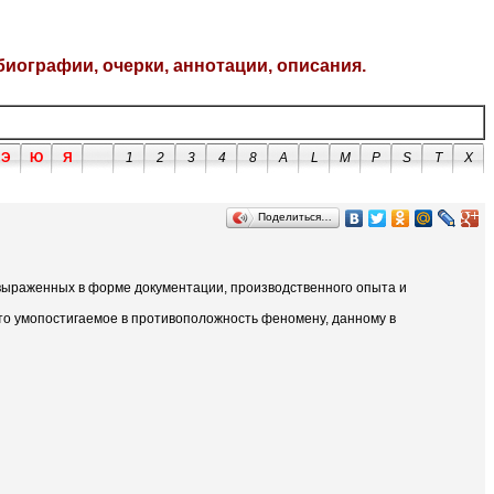
биографии, очерки, аннотации, описания.
Э
Ю
Я
1
2
3
4
8
A
L
M
P
S
T
X
Поделиться…
 выраженных в форме документации, производственного опыта и
о умопостигаемое в противоположность феномену, данному в