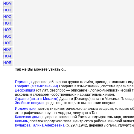
НОМ
НОН
НОО
НОП
НОР
НОС
НОТ
НОУ
НОЧ
НОЯ
Так же Вы можете узнать о...
Германцы
древние, обширная группа племён, принадлежавших к индо
Графика (в языкознании)
Графика в языкознании, система правил пер
Дескрипция
(от лат. descriptio — описание), логико-лингвистическ
исходным словарём) собственных и нарицательных имён.
Дуранго (штат в Мексике)
Дуранго (Durango), штат в Мексике. Площад
Зелёные попугаи
, род птиц; то же, что амазонские попугаи.
Иодометрия
, метод титриметрического анализа веществ, которые 
этнографическая группа мордвы, живущая в Тат.
Классная дама
, в дореволюционной России надзирательница, назна
Копыль
, посёлок городского типа, центр ского района Минской област
Кулакова Галина Алексеевна
(р. 29.4.1942, деревня Логачи, Удмурт