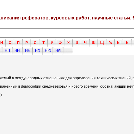
написания рефератов, курсовых работ, научные статьи, 
Н
О
П
Р
С
Т
У
Ф
Х
Ц
Ч
Ш
Щ
Ъ
Ы
Ь
НЧ
НЫ
НЬ
НЭ
НЮ
НЯ
меняемый в международных отношениях для определения технических знаний,
ранённый в философии средневековья и нового времени, обозначающий нечт
).