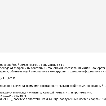
европейской семье языков и занимавших к 1 в.
ехода от графем и их сочетаний к фонемам и их сочетаниям (или наоборот).
ий термин, обозначающий специальные конструкции, играющие в формальных я
ь 119,6 тыс.
обладают окислительными или восстановительными свойствами, основанный 
чавшаяся в помощь начальнику женской гимназии или прогимназии.
и БССР, в 9 км от ж.
ская АССР), советская спортсменка-лыжница, заслуженный мастер спорта (197