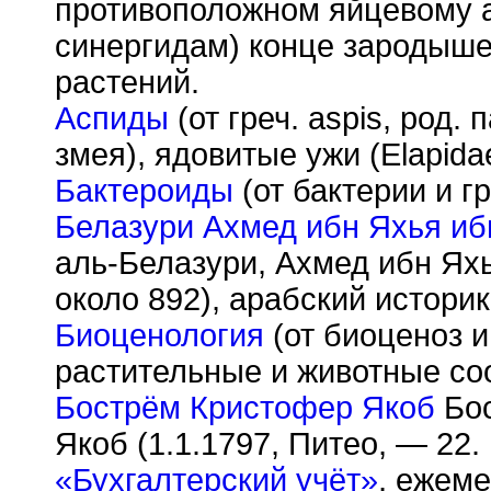
противоположном яйцевому а
синергидам) конце зародыш
растений.
Аспиды
(от греч. aspis, род.
змея), ядовитые ужи (Elapida
Бактероиды
(от бактерии и гр
Белазури Ахмед ибн Яхья и
аль-Белазури, Ахмед ибн Ях
около 892), арабский историк
Биоценология
(от биоценоз и
растительные и животные соо
Бострём Кристофер Якоб
Бос
Якоб (1.1.1797, Питео, — 22.
«Бухгалтерский учёт»
, ежем