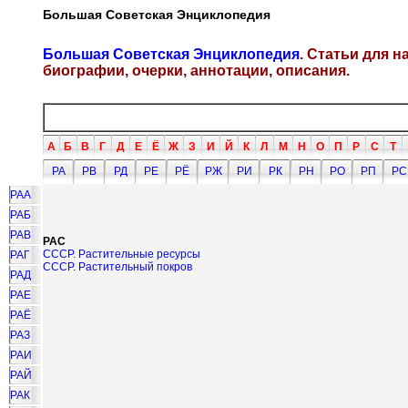
Большая Советская Энциклопедия
Большая Советская Энциклопедия
. Статьи для 
биографии, очерки, аннотации, описания.
А
Б
В
Г
Д
Е
Ё
Ж
З
И
Й
К
Л
М
Н
О
П
Р
С
Т
РА
РВ
РД
РЕ
РЁ
РЖ
РИ
РК
РН
РО
РП
РС
РАА
РАБ
РАВ
РАС
СССР. Растительные ресурсы
РАГ
СССР. Растительный покров
РАД
РАЕ
РАЁ
РАЗ
РАИ
РАЙ
РАК