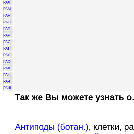
РАЛ
РАМ
РАН
РАО
РАП
РАР
РАС
РАТ
РАУ
РАФ
РАХ
РАЦ
РАЧ
РАШ
Так же Вы можете узнать о.
Антиподы (ботан.)
, клетки, 