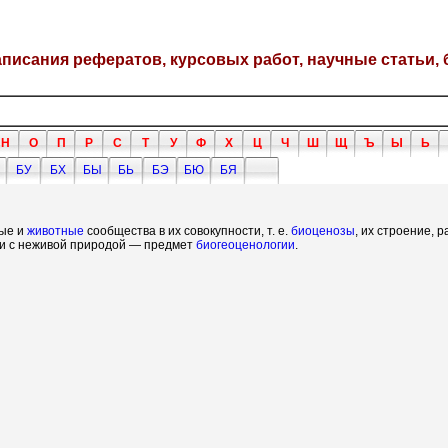
написания рефератов, курсовых работ, научные статьи, 
Н
О
П
Р
С
Т
У
Ф
Х
Ц
Ч
Ш
Щ
Ъ
Ы
Ь
БУ
БХ
БЫ
БЬ
БЭ
БЮ
БЯ
ные и
животные
сообщества в их совокупности, т. е.
биоценозы
, их строение, 
ии с неживой природой — предмет
биогеоценологии
.