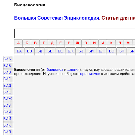
Биоценология
Большая Советская Энциклопедия
. Статьи для 
А
Б
В
Г
Д
Е
Ё
Ж
З
И
Й
К
Л
М
БА
БВ
БД
БЕ
БЁ
БЖ
БЗ
БИ
БЛ
БО
БП
БР
БИА
БИБ
Биоценология
(от
биоценоз
и
...логия
), наука, изучающая раститель
БИВ
происхождение. Изучение сообществ
организмов
в их взаимодейств
БИГ
БИД
БИЕ
БИЖ
БИЗ
БИИ
БИЙ
БИК
БИЛ