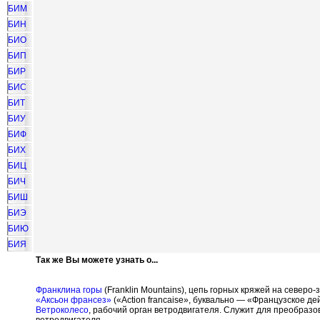
БИМ
БИН
БИО
БИП
БИР
БИС
БИТ
БИУ
БИФ
БИХ
БИЦ
БИЧ
БИШ
БИЭ
БИЮ
БИЯ
Так же Вы можете узнать о...
Франклина горы
(Franklin Mountains), цепь горных кряжей на северо-
«Аксьон франсез»
(«Action francaise», буквально — «Французское д
Ветроколесо
, рабочий орган ветродвигателя. Служит для преобраз