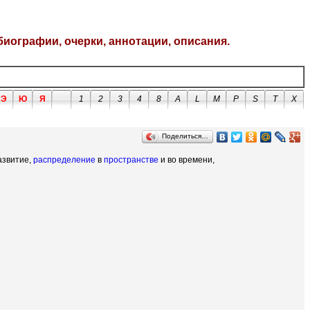
биографии, очерки, аннотации, описания.
Э
Ю
Я
1
2
3
4
8
A
L
M
P
S
T
X
Поделиться…
развитие,
распределение
в
пространстве
и во времени,