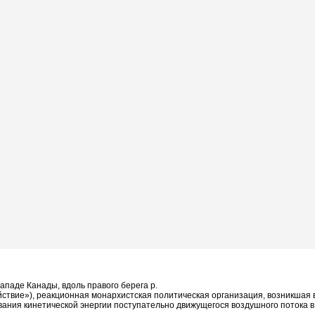
западе Канады, вдоль правого берега р.
ействие»), реакционная монархистская политическая организация, возникшая 
ования кинетической энергии поступательно движущегося воздушного потока 