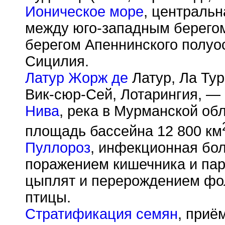
Ионическое море
, центральн
между юго-западным берегом
берегом Апеннинского полуос
Сицилия.
Латур Жорж де
Латур, Ла Тур
Вик-сюр-Сей, Лотарингия, — 
Нива
, река в Мурманской об
площадь бассейна 12 800 км
Пуллороз
, инфекционная бо
поражением кишечника и пар
цыплят и перерождением фол
птицы.
Стратификация семян
, приё