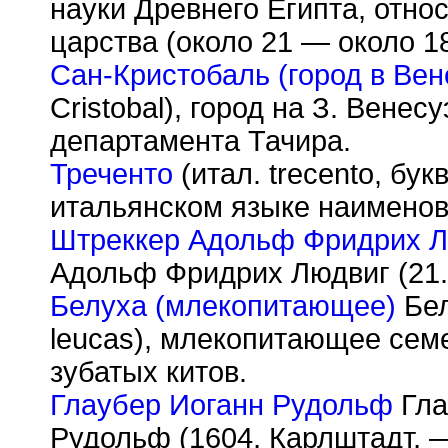
науки Древнего Египта, отно
царства (около 21 — около 18
Сан-Кристобаль (город в Вен
Cristobal), город на З. Вене
департамента Тачира.
Треченто
(итал. trecento, бу
итальянском языке наименов
Штреккер Адольф Фридрих 
Адольф Фридрих Людвиг (21.
Белуха (млекопитающее)
Бел
leucas), млекопитающее сем
зубатых китов.
Глаубер Иоганн Рудольф
Гла
Рудольф (1604, Карлштадт, —