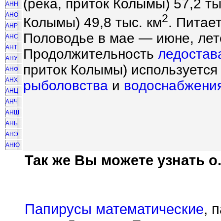
(река, приток Колымы) 57,2 ты
АНН
АНО
2
Колымы) 49,8 тыс. км
. Питае
АНР
Половодье в мае — июне, лет
АНС
АНТ
Продолжительность
ледостав
АНУ
приток Колымы) используется
АНФ
АНХ
рыболовства
и
водоснабжени
АНЦ
АНЧ
АНШ
АНЬ
АНЭ
АНЮ
Так же Вы можете узнать о.
Папирусы математические
, 