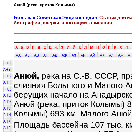
Анюй (река, приток Колымы)
Большая Советская Энциклопедия
. Статьи для 
биографии, очерки, аннотации, описания.
А
Б
В
Г
Д
Е
Ё
Ж
З
И
Й
К
Л
М
Н
О
П
Р
С
Т
АА
АБ
АВ
АГ
АД
АЖ
АЗ
АИ
АЙ
АК
АЛ
АМ
А
АНА
АНБ
Анюй,
река на С.-В. СССР, п
АНВ
АНГ
слияния Большого и Малого А
АНД
берущих начало на Анадырс
АНЕ
Анюй (река, приток Колымы) 8
АНЖ
АНЗ
Колымы) 693 км. Малого Анюй 
АНИ
АНК
Площадь бассейна 107 тыс. к
АНЛ