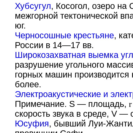
Хубсугул
, Косогол, озеро на
межгорной тектонической впа
юг.
Черносошные крестьяне
, ка
России в 14—17 вв.
Широкозахватная выемка уг
разрушение угольного масси
горных машин производится н
более.
Электроакустические и элек
Примечание. S — площадь,
r
скорость звука в среде, V — 
Юсуфия
, бывший Луи-Жантил