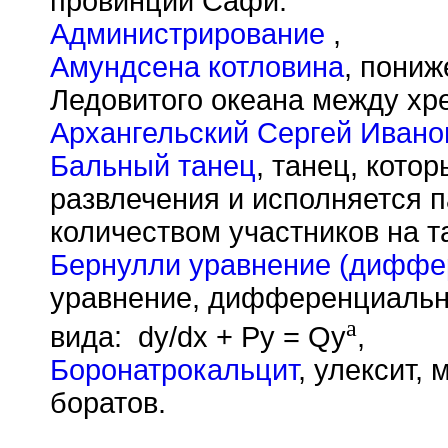
провинции Сафи.
Администрирование
,
Амундсена котловина
, пониж
Ледовитого океана между хр
Архангельский Сергей Ивано
Бальный танец
, танец, кото
развлечения и исполняется 
количеством участников на т
Бернулли уравнение (диффе
уравнение, дифференциально
a
вида: dy/dx + Py = Qy
,
Боронатрокальцит
, улексит,
боратов.