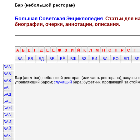
Бар (небольшой ресторан)
Большая Советская Энциклопедия
. Статьи для 
биографии, очерки, аннотации, описания.
А
Б
В
Г
Д
Е
Ё
Ж
З
И
Й
К
Л
М
Н
О
П
Р
С
Т
БА
БВ
БД
БЕ
БЁ
БЖ
БЗ
БИ
БЛ
БО
БП
БР
БАА
БАБ
Бар
(англ. bar), небольшой ресторан (или часть ресторана), закусоч
БАВ
управляющий баром;
служащий
бара; буфетчик, продающий за стойк
БАГ
БАД
БАЕ
БАЖ
БАЗ
БАИ
БАЙ
БАК