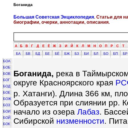
Боганида
Большая Советская Энциклопедия
. Статьи для 
биографии, очерки, аннотации, описания.
А
Б
В
Г
Д
Е
Ё
Ж
З
И
Й
К
Л
М
Н
О
П
Р
С
Т
БА
БВ
БД
БЕ
БЁ
БЖ
БЗ
БИ
БЛ
БО
БП
БР
БОА
БОБ
Боганида,
река в Таймырском
БОВ
БОГ
округе Красноярского края
РС
БОД
р. Хатанги). Длина 366 км, п
БОЕ
БОЖ
Образуется при слиянии рр. К
БОЗ
начало из озера
Лабаз
. Басс
БОИ
БОЙ
Сибирской
низменности
. Пит
БОК