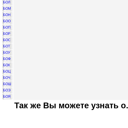
БОЛ
БОМ
БОН
БОО
БОП
БОР
БОС
БОТ
БОУ
БОФ
БОХ
БОЦ
БОЧ
БОШ
БОЭ
БОЯ
Так же Вы можете узнать о.