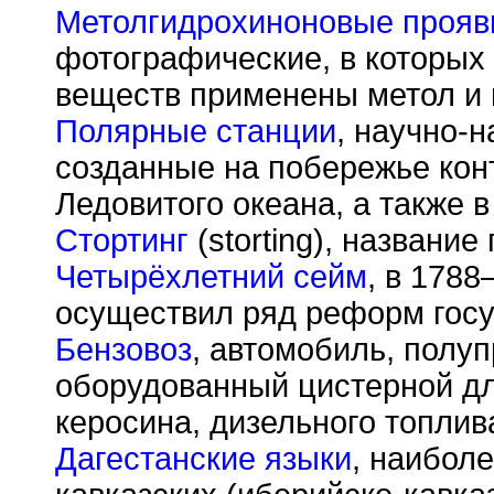
Метолгидрохиноновые прояв
фотографические, в которых
веществ применены метол и 
Полярные станции
, научно-
созданные на побережье кон
Ледовитого океана, а также в
Стортинг
(storting), названи
Четырёхлетний сейм
, в 178
осуществил ряд реформ госу
Бензовоз
, автомобиль, полу
оборудованный цистерной дл
керосина, дизельного топлива
Дагестанские языки
, наибол