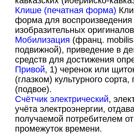
кавказских (иберийско-кавка
Клише (печатная форма)
Клиш
форма для воспроизведения
изобразительных оригиналов
Мобилизация
(франц. mobilisa
подвижной), приведение в де
средств для достижения опр
Привой
, 1) черенок или щито
(глазком) культурного сорта,
(подвое).
Счётчик электрический
, эле
учёта электроэнергии, отдав
получаемой потребителем от
промежуток времени.