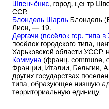
Швенчёнис
, город, центр Шв
ССР.
Блондель Шарль
Блондель (B
Лион, — 19.
Дергачи (посёлок гор. типа в
посёлок городского типа, це
Харьковской области УССР, н
Коммуна
(франц. commune, о
Франции, Италии, Бельгии, А
других государствах поселен
типа, образующее низшую а
территориальную единицу.