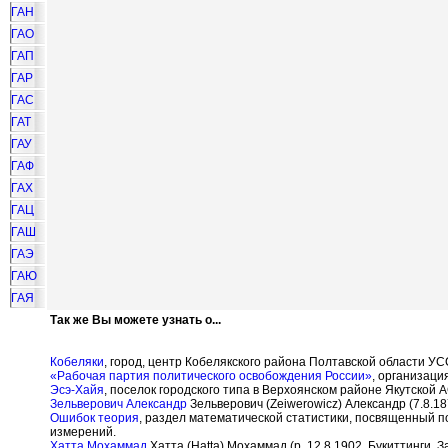
ГАН
ГАО
ГАП
ГАР
ГАС
ГАТ
ГАУ
ГАФ
ГАХ
ГАЦ
ГАШ
ГАЭ
ГАЮ
ГАЯ
Так же Вы можете узнать о...
Кобеляки
, город, центр Кобелякского района Полтавской области УСС
«Рабочая партия политического освобождения России»
, организаци
Эсэ-Хайя
, поселок городского типа в Верхоянском районе Якутской 
Зельверович Александр
Зельверович (Zeiwerowicz) Александр (7.8.18
Ошибок теория
, раздел математической статистики, посвященный 
измерений.
Хатта Мохаммад
Хатта (Hatta) Мохаммад (р. 12.8.1902, Букиттинги,