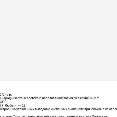
Р, на р.
я народническо-эсеровского направления; возникла в конце 90-х гг.
АССР.
77, Люблин, — 18.
построению уточнённых выводов о численных значениях приближённо измерен
 Западная Суматра), политический и государственный деятель Индонезии.