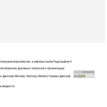
нгерском королевстве, и императором Рудольфом II
влетворению духовных запросов и организации
н Джозеф Мёллер, Маллер (Muller) Герман Джозеф
м жидкости.