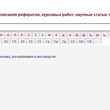
написания рефератов, курсовых работ, научные статьи, 
Н
О
П
Р
С
Т
У
Ф
Х
Ц
Ч
Ш
Щ
Ъ
Ы
Ь
ГО
ГП
ГР
ГС
ГУ
ГХ
ГЫ
ГЬ
ГЭ
ГЮ
ГЯ
речавка
, употребляемое в
цветоводстве
.