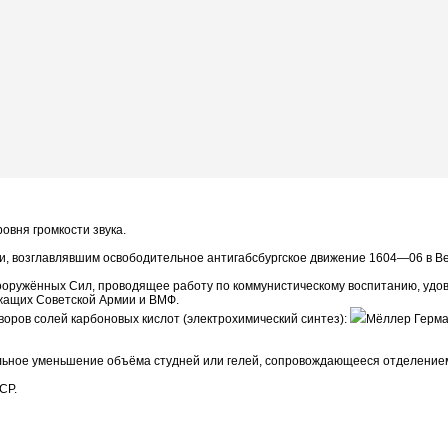
ровня громкости звука.
аи, возглавлявшим освободительное антигабсбургское движение 1604—06 в Ве
Вооружённых Сил, проводящее работу по коммунистическому воспитанию, удо
ужащих Советской Армии и ВМФ.
воров солей карбоновых кислот (электрохимический синтез):
Мёллер Герма
ольное уменьшение объёма студней или гелей, сопровождающееся отделение
СР.