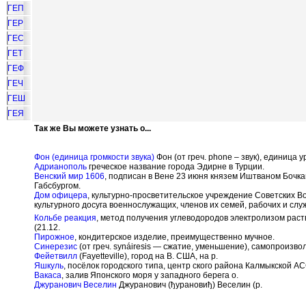
ГЕП
ГЕР
ГЕС
ГЕТ
ГЕФ
ГЕЧ
ГЕШ
ГЕЯ
Так же Вы можете узнать о...
Фон (единица громкости звука)
Фон (от греч. phone – звук), единица у
Адрианополь
греческое название города Эдирне в Турции.
Венский мир 1606
, подписан в Вене 23 июня князем Иштваном Бочк
Габсбургом.
Дом офицера
, культурно-просветительское учреждение Советских 
культурного досуга военнослужащих, членов их семей, рабочих и сл
Кольбе реакция
, метод получения углеводородов электролизом раст
(21.12.
Пирожное
, кондитерское изделие, преимущественно мучное.
Синерезис
(от греч. syn
á
iresis — сжатие, уменьшение), самопроизв
Фейетвилл
(Fayetteville), город на В. США, на р.
Яшкуль
, посёлок городского типа, центр ского района Калмыкской АС
Вакаса
, залив Японского моря у западного берега о.
Джуранович Веселин
Джуранович (
ђ
уранови
ђ
) Веселин (р.