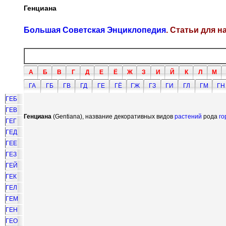
Генциана
Большая Советская Энциклопедия
. Статьи для 
А
Б
В
Г
Д
Е
Ё
Ж
З
И
Й
К
Л
М
ГА
ГБ
ГВ
ГД
ГЕ
ГЁ
ГЖ
ГЗ
ГИ
ГЛ
ГМ
ГН
ГЕБ
ГЕВ
Генциана
(Gentiana), название декоративных видов
растений
рода
го
ГЕГ
ГЕД
ГЕЕ
ГЕЗ
ГЕЙ
ГЕК
ГЕЛ
ГЕМ
ГЕН
ГЕО