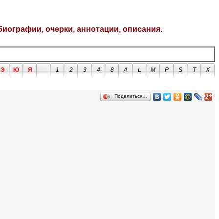
биографии, очерки, аннотации, описания.
Э
Ю
Я
1
2
3
4
8
A
L
M
P
S
T
X
Поделиться…