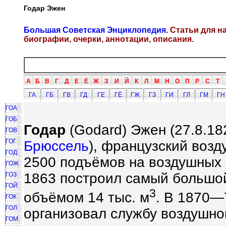
Годар Эжен
Большая Советская Энциклопедия
. Статьи для 
биографии, очерки, аннотации, описания.
А
Б
В
Г
Д
Е
Ё
Ж
З
И
Й
К
Л
М
Н
О
П
Р
С
Т
ГА
ГБ
ГВ
ГД
ГЕ
ГЁ
ГЖ
ГЗ
ГИ
ГЛ
ГМ
ГН
ГОА
ГОБ
Годар
(Godard) Эжен (27.8.18
ГОВ
ГОГ
Брюссель
), французский воз
ГОД
2500 подъёмов на воздушных 
ГОЖ
1863 построил самый большо
ГОЗ
ГОЙ
3
объёмом 14 тыс. м
. В 1870—
ГОК
ГОЛ
организовал службу воздушно
ГОМ