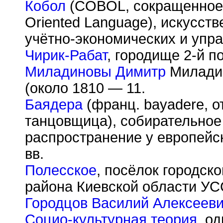
Кобол
(COBOL, сокращенное 
Oriented Language), искусст
учётно-экономических и упра
Чирик-Рабат
, городище 2-й п
Миладиновы Димитр
Миладин
(около 1810 — 11.
Баядера
(франц. bayadere, от
танцовщица), собирательное
распространение у европейс
вв.
Полесское
, посёлок городско
района Киевской области УС
Городцов Василий Алексеев
Социо-культурная теория
, о