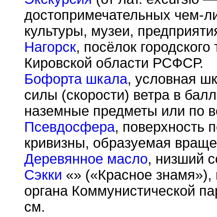
достопримечательных чем-ли
культуры, музеи, предприятия
Нагорск
, посёлок городского 
Кировской области РСФСР.
Бофорта шкала
, условная ш
силы (скорости) ветра в балл
наземные предметы или по в
Псевдосфера
, поверхность 
кривизны, образуемая вращен
Деревянное масло
, низший с
Сэкки
«» («Красное знамя»), 
органа Коммунистической па
см.