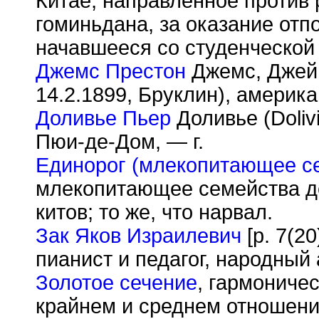
Китае, направленное против
гоминьдана, за оказание отп
начавшееся со студенческой
Джемс Престон
Джемс, Джейм
14.2.1899, Бруклин), америка
Доливье Пьер
Доливье (Doliv
Пюи-де-Дом, — г.
Единорог (млекопитающее с
млекопитающее семейства д
китов; то же, что нарвал.
Зак Яков Израилевич
[р. 7(20
пианист и педагог, народный
Золотое сечение
, гармониче
крайнем и среднем отношении