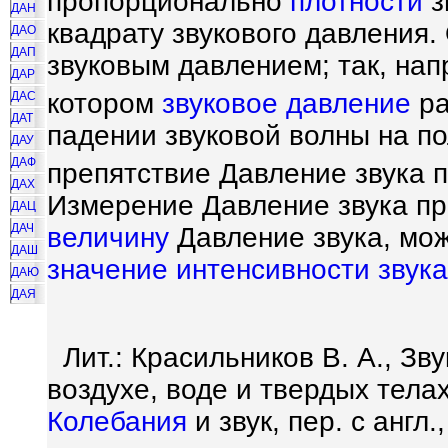
пропорционально
плотности
з
ДАН
квадрату звукового давления.
ДАО
ДАП
звуковым давлением; так, напр
ДАР
котором
звуковое давление
ра
ДАС
ДАТ
падении звуковой волны на п
ДАУ
ДАФ
препятствие Давление звука п
ДАХ
Измерение Давление звука п
ДАЦ
ДАЧ
величину
Давление звука, мо
ДАШ
значение
интенсивности звука
ДАЮ
ДАЯ
Лит.: Красильников В. А., Зв
воздухе, воде и твердых телах,
Колебания
и звук, пер. с англ.