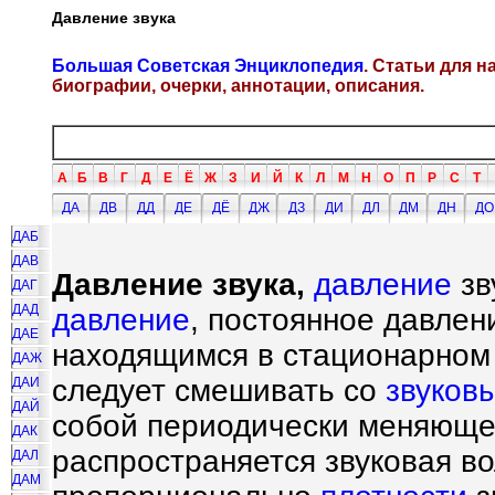
Давление звука
Большая Советская Энциклопедия
. Статьи для 
биографии, очерки, аннотации, описания.
А
Б
В
Г
Д
Е
Ё
Ж
З
И
Й
К
Л
М
Н
О
П
Р
С
Т
ДА
ДВ
ДД
ДЕ
ДЁ
ДЖ
ДЗ
ДИ
ДЛ
ДМ
ДН
ДО
ДАБ
ДАВ
Давление звука,
давление
зв
ДАГ
ДАД
давление
, постоянное давлен
ДАЕ
находящимся в стационарном 
ДАЖ
следует смешивать со
звуков
ДАИ
ДАЙ
собой периодически меняющ
ДАК
распространяется звуковая во
ДАЛ
ДАМ