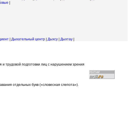
овые
|
циент
|
Дыхательный центр
|
Дыхсу
|
Дыхтау
|
ия и трудовой подготовки лиц с нарушением зрения
авания отдельных букв («словесная слепота»).