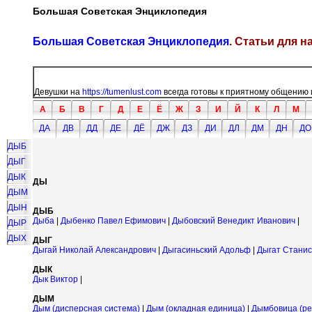
Большая Советская Энциклопедия
Большая Советская Энциклопедия
. Статьи для 
Девушки на
https://tumenlust.com
всегда готовы к приятному общению 
А
Б
В
Г
Д
Е
Ё
Ж
З
И
Й
К
Л
М
ДА
ДВ
ДД
ДЕ
ДЁ
ДЖ
ДЗ
ДИ
ДЛ
ДМ
ДН
ДО
ДЫБ
ДЫГ
ДЫК
ДЫ
ДЫМ
ДЫН
ДЫБ
Дыба
|
Дыбенко Павел Ефимович
|
Дыбовский Венедикт Иванович
|
ДЫР
ДЫХ
ДЫГ
Дыгай Николай Александрович
|
Дыгасиньский Адольф
|
Дыгат Стани
ДЫК
Дык Виктор
|
ДЫМ
Дым (дисперсная система)
|
Дым (окладная единица)
|
Дымбовица (ре