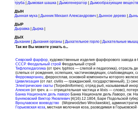
труба
|
Дымовая шашка
|
Дымогенератор
|
Дымообразующие веществ
ДЫН
Дынная муха
|
Дынник Михаил Александрович
|
Дынное дерево
|
Дынь
ДЫР
Дыравка
|
Дырка
|
ДЫХ
Дыхание
|
Дыхания органы
|
Дыхательное горло
|
Дыхательные мыш
Так же Вы можете узнать о...
Севрский фарфор
, художественные изделия фарфорового завода в 
СССР. Феодальный строй
Феодальный строй
Тифлопедагогика
(от греч. typhlos — слепой и педагогика), отрасл
(слепых от рождения, ослепших, частичновидящих, слабовидящих, сл
Ферромарганец
,ферросплав, основной компоненты которого железо
Цивилизация
(от лат. civilis — гражданский, государственный), 1) си
Электрические скаты
(Тогреdiniformes), отряд рыб, называемый ино
Алексия
(от греч. а — отрицательная частица и l
ē
xis — слово), поте
Банка Национале дель лаворо
Банка Национале дель Лаворо, см. На
Буняковский Виктор Яковлевич
[4(16).12.1804, Баре Подольской губе
Вроцлавское воеводство
(Wojewodztwo Wroc
ł
awskie), администрати
Горьковская коза
, местная молочная коза, разводимая в Горьковской