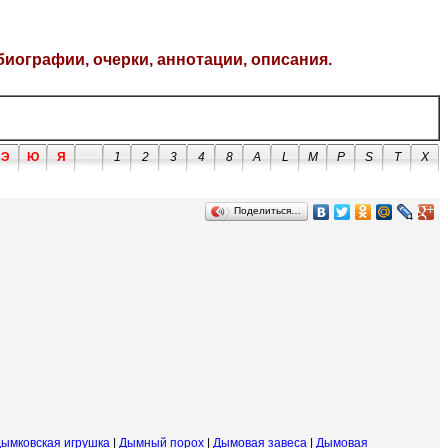
биографии, очерки, аннотации, описания.
Э
Ю
Я
1
2
3
4
8
A
L
M
P
S
T
X
Поделиться…
ымковская игрушка
|
Дымный порох
|
Дымовая завеса
|
Дымовая