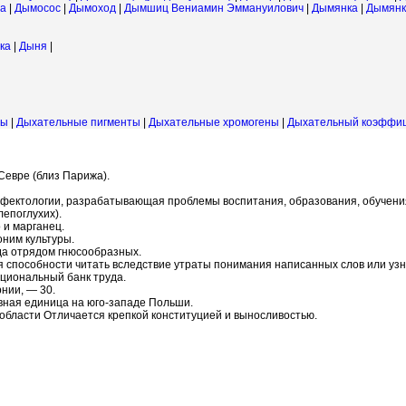
а
|
Дымосос
|
Дымоход
|
Дымшиц Вениамин Эммануилович
|
Дымянка
|
Дымянк
ка
|
Дыня
|
цы
|
Дыхательные пигменты
|
Дыхательные хромогены
|
Дыхательный коэффи
Севре (близ Парижа).
ь дефектологии, разрабатывающая проблемы воспитания, образования, обучен
епоглухих).
 и марганец.
ноним культуры.
гда отрядом гнюсообразных.
ря способности читать вследствие утраты понимания написанных слов или узн
циональный банк труда.
рнии, — 30.
вная единица на юго-западе Польши.
 области Отличается крепкой конституцией и выносливостью.