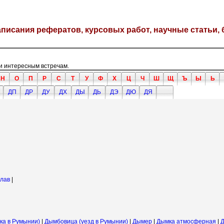
написания рефератов, курсовых работ, научные статьи, 
и интересным встречам.
Н
О
П
Р
С
Т
У
Ф
Х
Ц
Ч
Ш
Щ
Ъ
Ы
Ь
ДП
ДР
ДУ
ДХ
ДЫ
ДЬ
ДЭ
ДЮ
ДЯ
слав
|
ка в Румынии)
|
Дымбовица (уезд в Румынии)
|
Дымер
|
Дымка атмосферная
|
Д