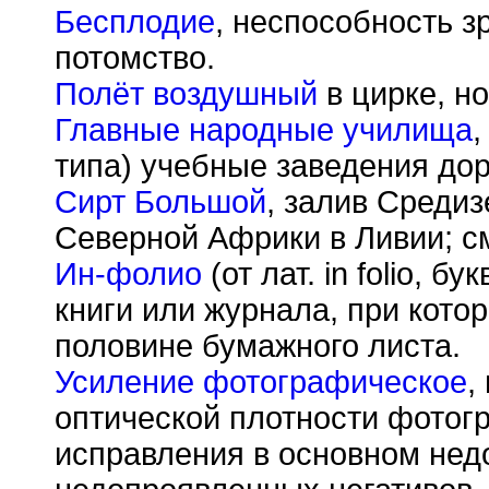
Бесплодие
, неспособность з
потомство.
Полёт воздушный
в цирке, н
Главные народные училища
типа) учебные заведения до
Сирт Большой
, залив Средиз
Северной Африки в Ливии; с
Ин-фолио
(от лат. in folio, 
книги или журнала, при кото
половине бумажного листа.
Усиление фотографическое
,
оптической плотности фотог
исправления в основном не