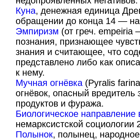
недопроявленных негативов.
Куна
, денежная единица Дре
обращении до конца 14 — на
Эмпиризм
(от греч. empeiria
познания, признающее чувст
знания и считающее, что со
представлено либо как описа
к нему.
Мучная огнёвка
(Pyralis farin
огнёвок, опасный вредитель 
продуктов и фуража.
Биологическое направление 
немарксистской социологии 2
Полынок
, полынец, народно