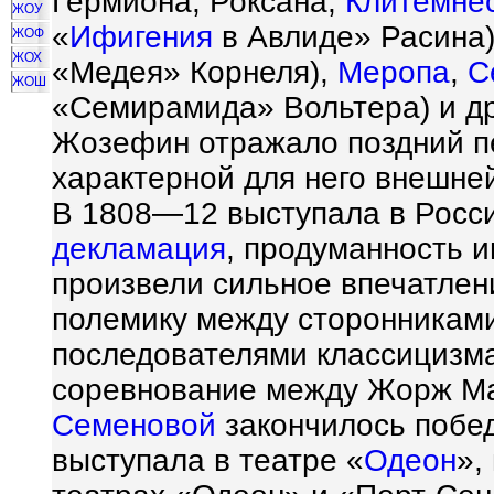
Гермиона, Роксана,
Клитемне
ЖОУ
«
Ифигения
в Авлиде» Расина)
ЖОФ
ЖОХ
«Медея» Корнеля),
Меропа
,
С
ЖОШ
«Семирамида» Вольтера) и д
Жозефин отражало поздний п
характерной для него внешне
В 1808—12 выступала в Росси
декламация
, продуманность 
произвели сильное впечатлен
полемику между сторонниками
последователями классицизма
соревнование между Жорж Ма
Семеновой
закончилось побед
выступала в театре «
Одеон
»,