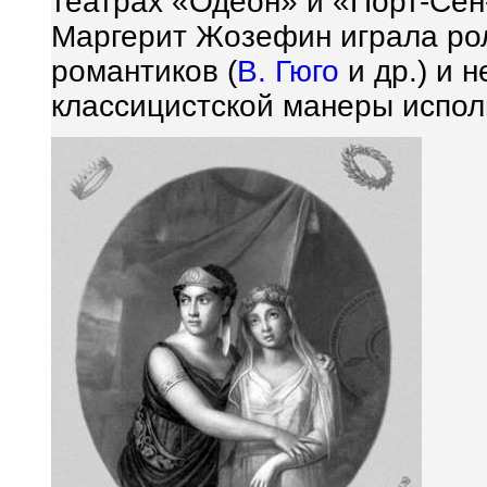
театрах «Одеон» и «Порт-Сен
Маргерит Жозефин играла ро
романтиков (
В. Гюго
и др.) и 
классицистской манеры исполн