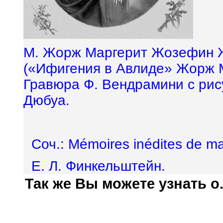
М. Жорж Маргерит Жозефин Ж
(«Ифигения в Авлиде» Жорж 
Гравюра Ф. Вендрамини с ри
Дюбуа.
Соч.: M
é
moires in
é
dites de ma
Е. Л. Финкельштейн.
Так же Вы можете узнать о.