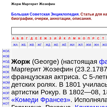
Жорж Маргерит Жозефин
Большая Советская Энциклопедия
. Статьи для 
биографии, очерки, аннотации, описания.
А
Б
В
Г
Д
Е
Ё
Ж
З
И
Й
К
Л
М
Н
О
П
Р
С
Т
ЖА
ЖБ
ЖВ
ЖГ
ЖД
ЖЕ
ЖЁ
ЖИ
ЖЛ
ЖМ
ЖН
ЖО
ЖОА
ЖОВ
Жорж
(George) (настоящая
ф
ЖОД
ЖОЗ
Маргерит Жозефин (23.2.1787,
ЖОК
французская актриса. С 5-лет
ЖОЛ
детских ролях. В 1801 училас
ЖОМ
ЖОН
артистки Рокур. В 1802—08, 
ЖОР
«Комеди Франсез»
. Исполнял
ЖОС
ЖОТ