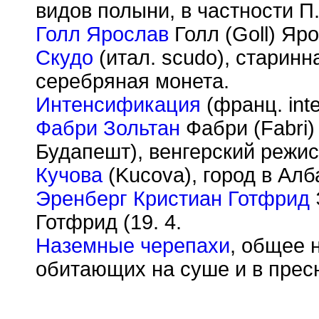
видов полыни, в частности П
Голл Ярослав
Голл (Goll) Яро
Скудо
(итал. scudo), старинн
серебряная монета.
Интенсификация
(франц. inten
Фабри Зольтан
Фабри (Fabri) 
Будапешт), венгерский режис
Кучова
(Kucova), город в Алба
Эренберг Кристиан Готфрид
Готфрид (19. 4.
Наземные черепахи
, общее 
обитающих на суше и в пресн