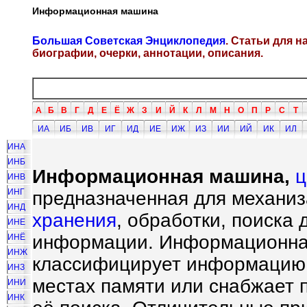
Информационная машина
Большая Советская Энциклопедия
. Статьи для 
биографии, очерки, аннотации, описания.
А
Б
В
Г
Д
Е
Ё
Ж
З
И
Й
К
Л
М
Н
О
П
Р
С
Т
ИА
ИБ
ИВ
ИГ
ИД
ИЕ
ИЖ
ИЗ
ИИ
ИЙ
ИК
ИЛ
ИНА
ИНБ
Информационная машина,
ц
ИНВ
ИНГ
предназначенная для механи
ИНД
хранения
, обработки, поиска
ИНЕ
информации. Информационна
ИНЁ
ИНЖ
классифицирует информацию 
ИНЗ
местах памяти или снабжает 
ИНИ
ИНК