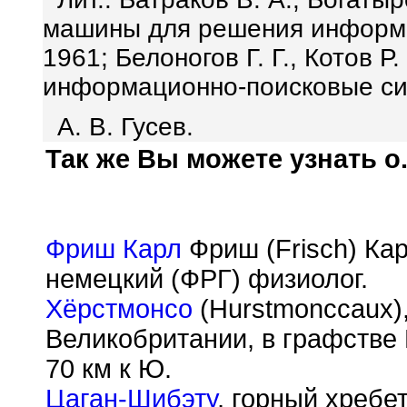
машины для решения информа
1961; Белоногов Г. Г., Котов Р
информационно-поисковые сис
А. В. Гусев.
Так же Вы можете узнать о.
Фриш Карл
Фриш (Frisch) Карл
немецкий (ФРГ) физиолог.
Хёрстмонсо
(Hurstmonccaux),
Великобритании, в графстве
70 км к Ю.
Цаган-Шибэту
, горный хребе