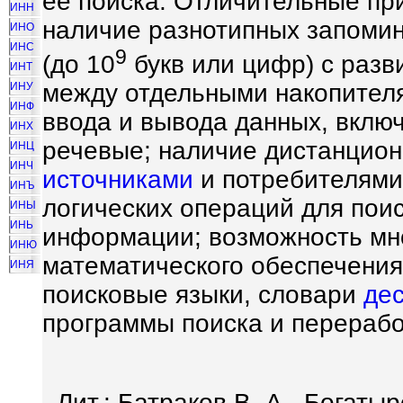
её поиска. Отличительные п
ИНН
наличие разнотипных запоми
ИНО
ИНС
9
(до 10
букв или цифр) с раз
ИНТ
между отдельными накопител
ИНУ
ИНФ
ввода и вывода данных, вклю
ИНХ
речевые; наличие дистанцион
ИНЦ
ИНЧ
источниками
и потребителями
ИНЪ
логических операций для поис
ИНЫ
ИНЬ
информации; возможность мн
ИНЮ
математического обеспечени
ИНЯ
поисковые языки, словари
де
программы поиска и перераб
Лит.: Батраков В. А., Богаты