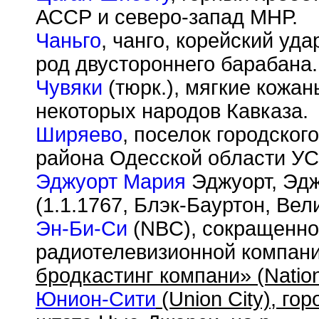
АССР и северо-запад МНР.
Чаньго
, чанго, корейский уд
род двустороннего барабана.
Чувяки
(тюрк.), мягкие кожан
некоторых народов Кавказа.
Ширяево
, поселок городског
района Одесской области УС
Эджуорт Мария
Эджуорт, Эдж
(1.1.1767, Блэк-Бауртон, Вел
Эн-Би-Си
(NBC), сокращенно
радиотелевизионной компан
бродкастинг компани» (Nation
Юнион-Сити
(Union City), го