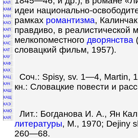
1845—46, и др.), в романе «Л
КАЛ
идеи национально-освободите
КАМ
КАН
рамках
романтизма
, Калинчак
КАО
правдиво, в реалистической 
КАП
КАР
мелкопоместного
дворянства
(
КАС
словацкий фильм, 1957).
КАТ
КАУ
КАФ
КАХ
Соч.: Spisy, sv. 1—4, Martin,
КАЦ
КАЧ
кн.: Словацкие повести и расс
КАШ
КАЩ
КАЭ
КАЮ
Лит.: Богданова И. А., Ян Кал
КАЯ
литературы
, М., 1970; Dejiny s
260—68.