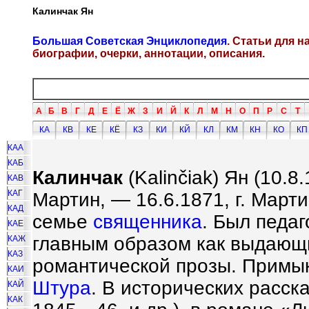
Калинчак Ян
Большая Советская Энциклопедия
. Статьи для 
биографии, очерки, аннотации, описания.
А
Б
В
Г
Д
Е
Ё
Ж
З
И
Й
К
Л
М
Н
О
П
Р
С
Т
КА
КВ
КЕ
КЁ
КЗ
КИ
КЙ
КЛ
КМ
КН
КО
КП
КАА
КАБ
Калинчак
(Kalin
č
iak) Ян (10.8
КАВ
КАГ
Мартин, — 16.6.1871, г. Марти
КАД
семье
священника
. Был педаг
КАЕ
главным образом как выдающ
КАЖ
КАЗ
романтической прозы. Примык
КАИ
Штура
. В исторических расск
КАЙ
КАК