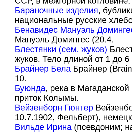
ССР, в межгорной котловине, 
Бараночные изделия
, бублик
национальные русские хлебо
Бенавидес Мануэль Доминге
Мануэль Домингес (20.4.
Блестянки (сем. жуков)
Блестя
жуков. Тело длиной от 1 до 
Брайнер Бела
Брайнер (Brain
10.
Буюнда
, река в Магаданско
приток Колымы.
Вейзенборн Гюнтер
Вейзенбор
10.7.1902, Фельберт), немецк
Вильде Ирина
(псевдоним; н