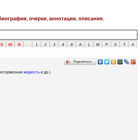
биографии, очерки, аннотации, описания.
Э
Ю
Я
1
2
3
4
8
A
L
M
P
S
T
X
Поделиться…
идротормозная
жидкость
и др.).