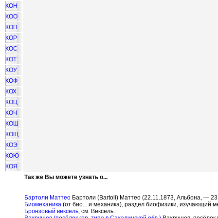
КОН
КОО
КОП
КОР
КОС
КОТ
КОУ
КОФ
КОХ
КОЦ
КОЧ
КОШ
КОЩ
КОЭ
КОЮ
КОЯ
Так же Вы можете узнать о...
Бартоли Маттео
Бартоли (Bartoli) Маттео (22.11.1873, Альбона, — 23
Биомеханика
(от био... и механика), раздел биофизики, изучающий 
Бронзовый вексель
, см. Вексель.