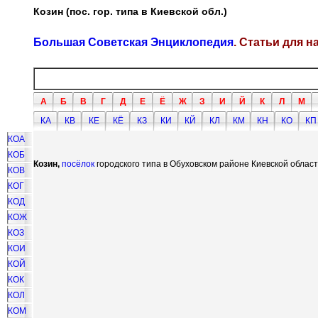
Козин (пос. гор. типа в Киевской обл.)
Большая Советская Энциклопедия
. Статьи для 
А
Б
В
Г
Д
Е
Ё
Ж
З
И
Й
К
Л
М
КА
КВ
КЕ
КЁ
КЗ
КИ
КЙ
КЛ
КМ
КН
КО
КП
КОА
КОБ
Козин,
посёлок
городского типа в Обуховском районе Киевской област
КОВ
КОГ
КОД
КОЖ
КОЗ
КОИ
КОЙ
КОК
КОЛ
КОМ