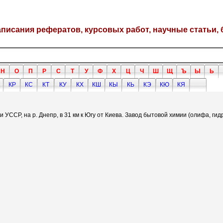
написания рефератов, курсовых работ, научные статьи, 
Н
О
П
Р
С
Т
У
Ф
Х
Ц
Ч
Ш
Щ
Ъ
Ы
Ь
КР
КС
КТ
КУ
КХ
КШ
КЫ
КЬ
КЭ
КЮ
КЯ
и УССР, на р. Днепр, в 31 км к Югу от Киева. Завод бытовой химии (олифа, г