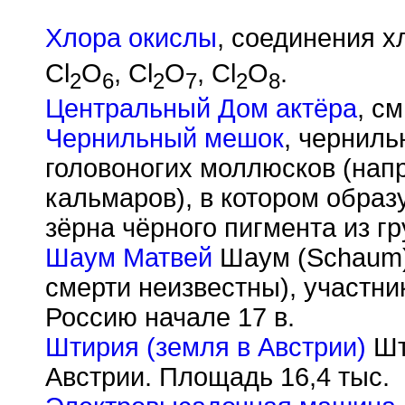
Хлора окислы
, соединения х
Cl
O
, Cl
O
, Cl
O
.
2
6
2
7
2
8
Центральный Дом актёра
, с
Чернильный мешок
, черниль
головоногих моллюсков (напр
кальмаров), в котором образ
зёрна чёрного пигмента из г
Шаум Матвей
Шаум (Schaum) 
смерти неизвестны), участни
Россию начале 17 в.
Штирия (земля в Австрии)
Шти
Австрии. Площадь 16,4 тыс.