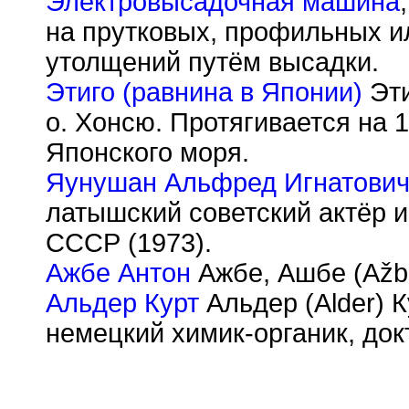
Электровысадочная машина
на прутковых, профильных и
утолщений путём высадки.
Этиго (равнина в Японии)
Эти
о. Хонсю. Протягивается на 
Японского моря.
Яунушан Альфред Игнатови
латышский советский актёр и
СССР (1973).
Ажбе Антон
Ажбе, Ашбе (A
ž
b
Альдер Курт
Альдер (Alder) К
немецкий химик-органик, док