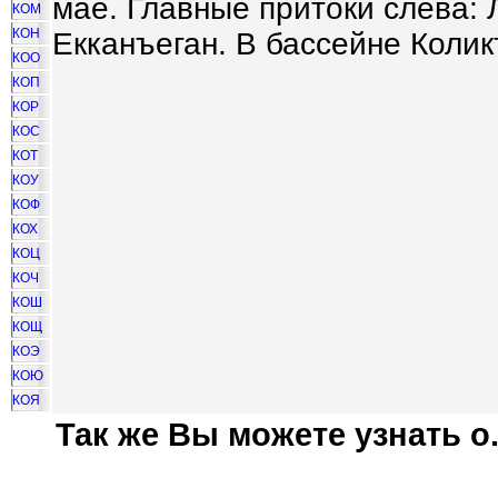
мае. Главные притоки слева: 
КОМ
КОН
Екканъеган. В бассейне Колик
КОО
КОП
КОР
КОС
КОТ
КОУ
КОФ
КОХ
КОЦ
КОЧ
КОШ
КОЩ
КОЭ
КОЮ
КОЯ
Так же Вы можете узнать о.