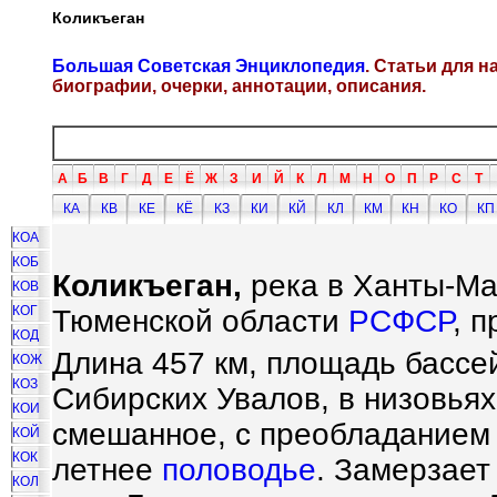
Коликъеган
Большая Советская Энциклопедия
. Статьи для 
биографии, очерки, аннотации, описания.
А
Б
В
Г
Д
Е
Ё
Ж
З
И
Й
К
Л
М
Н
О
П
Р
С
Т
КА
КВ
КЕ
КЁ
КЗ
КИ
КЙ
КЛ
КМ
КН
КО
КП
КОА
КОБ
Коликъеган,
река в Ханты-Ма
КОВ
КОГ
Тюменской области
РСФСР
, 
КОД
Длина 457 км, площадь бассе
КОЖ
КОЗ
Сибирских Увалов, в низовьях
КОИ
смешанное, с преобладанием 
КОЙ
КОК
летнее
половодье
. Замерзает
КОЛ