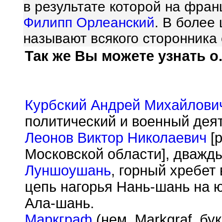
в результате которой на фран
Филипп Орлеанский
. В более
называют всякого сторонника
Так же Вы можете узнать о.
Курбский Андрей Михайлови
политический и военный деят
Леонов Виктор Николаевич
[р
Московской области], дважды
Луншоушань
, горный хребет
цепь нагорья Нань-шань на 
Ала-шань.
Маркграф
(нем. Markgraf, бу