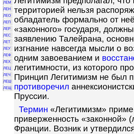
Легитимизм предполагал, что 
ЛЕМ
территорией нельзя распоряжа
ЛЕН
ЛЕО
обладатель формально от неё
ЛЕП
«законного» государя, должн
ЛЕР
ЛЕС
заявлению Талейрана, основ
ЛЕТ
изгнание навсегда мысли о в
ЛЕУ
ЛЕФ
одним завоеванием и
восстан
ЛЕХ
легитимности, из которого пр
ЛЕЦ
Принцип Легитимизм не был п
ЛЕЧ
ЛЕШ
противоречил
аннексионистск
ЛЕЩ
Пруссии.
Термин
«Легитимизм» примен
приверженность «законной» (
Франции. Возник и утвердилс