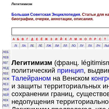
Легитимизм
Большая Советская Энциклопедия
. Статьи для 
биографии, очерки, аннотации, описания.
А
Б
В
Г
Д
Е
Ё
Ж
З
И
Й
К
Л
М
Н
О
П
Р
С
Т
ЛI
ЛА
ЛЕ
ЛЁ
ЛЖ
ЛИ
ЛЛ
ЛО
ЛУ
ЛХ
ЛЧ
ЛЫ
ЛЕБ
ЛЕВ
Легитимизм
(франц. l
é
gitimis
ЛЕГ
ЛЕД
политический
принцип
, выдв
ЛЕЕ
Талейраном
на Венском
конгр
ЛЕЖ
и защиты территориальных ин
ЛЕЗ
ЛЕИ
сохранении границ, существов
ЛЕЙ
недопущения территориально
ЛЕК
ЛЕЛ