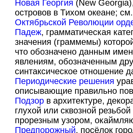
Новая Георгия
(New Georgia)
островов в Тихом океане; см.
Октябрьской Революции орд
Падеж
, грамматическая кате
значения (граммемы) которо
что обозначено данным имен
явлениям, обозначенным др
синтаксическое отношение д
Периодические решения
урав
описывающие правильно пов
Подзор
в архитектуре, декор
глухой или сквозной резьбой
прорезным узором, окаймля
Предпорожный
, посёлок гор