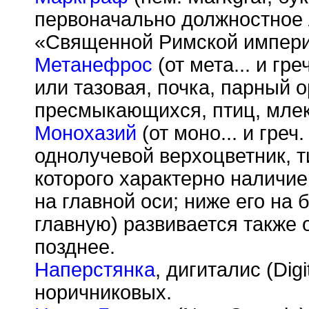
первоначально должностное 
«Священной Римской импери
Метанефрос
(от мета... и гр
или тазовая, почка, парный 
пресмыкающихся, птиц, мле
Монохазий
(от моно... и греч
однолучевой верхоцветник, т
которого характерно наличие
на главной оси; ниже его на
главную) развивается также 
позднее.
Наперстянка
, дигиталис (Dig
норичниковых.